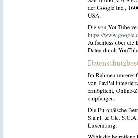
der Google Inc., 16
USA.
Die von YouTube ver
https://www.google.de
Aufschluss über die
Daten durch YouTub
Datenschutzbes
Im Rahmen unseres O
von PayPal integriert.
ermöglicht, Online-Z
empfangen.
Die Europäische Betre
S.à.r.l. & Cie. S.C.
Luxemburg.
Wählt die betroffene