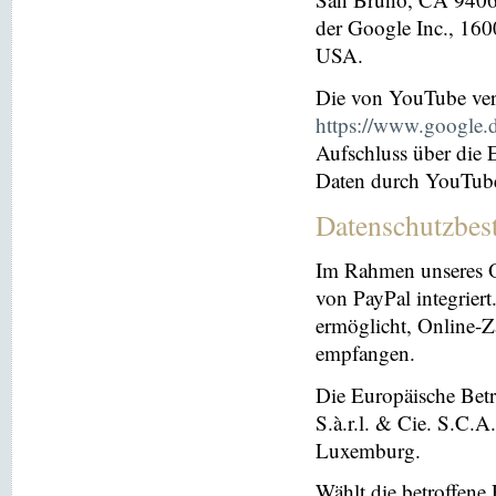
der Google Inc., 16
USA.
Die von YouTube ver
https://www.google.de
Aufschluss über die
Daten durch YouTub
Datenschutzbes
Im Rahmen unseres O
von PayPal integriert.
ermöglicht, Online-Z
empfangen.
Die Europäische Betre
S.à.r.l. & Cie. S.C.
Luxemburg.
Wählt die betroffene