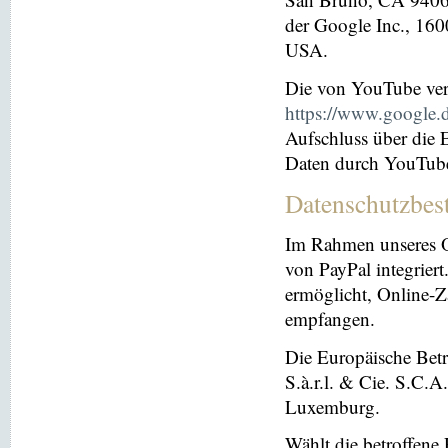
der Google Inc., 16
USA.
Die von YouTube ver
https://www.google.de
Aufschluss über die
Daten durch YouTub
Datenschutzbes
Im Rahmen unseres O
von PayPal integriert.
ermöglicht, Online-Z
empfangen.
Die Europäische Betre
S.à.r.l. & Cie. S.C.
Luxemburg.
Wählt die betroffene