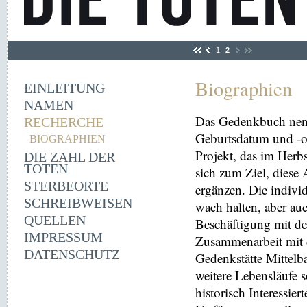
1
2
Biographien
EINLEITUNG
NAMEN
Das Gedenkbuch nen
RECHERCHE
Geburtsdatum und -or
BIOGRAPHIEN
Projekt, das im Herbs
DIE ZAHL DER
TOTEN
sich zum Ziel, diese
STERBEORTE
ergänzen. Die indivi
SCHREIBWEISEN
wach halten, aber au
QUELLEN
Beschäftigung mit der
IMPRESSUM
Zusammenarbeit mit 
DATENSCHUTZ
Gedenkstätte Mittelba
weitere Lebensläufe 
historisch Interessie