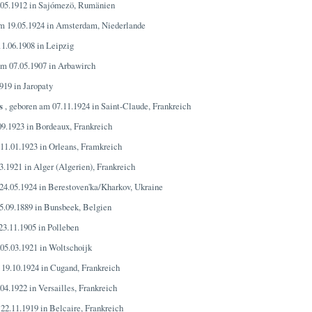
.05.1912 in Sajómezö, Rumänien
m 19.05.1924 in Amsterdam, Niederlande
1.06.1908 in Leipzig
am 07.05.1907 in Arbawirch
919 in Jaropaty
s
, geboren am 07.11.1924 in Saint-Claude, Frankreich
09.1923 in Bordeaux, Frankreich
11.01.1923 in Orleans, Framkreich
3.1921 in Alger (Algerien), Frankreich
24.05.1924 in Berestoven'ka/Kharkov, Ukraine
5.09.1889 in Bunsbeek, Belgien
23.11.1905 in Polleben
05.03.1921 in Woltschoijk
 19.10.1924 in Cugand, Frankreich
04.1922 in Versailles, Frankreich
22.11.1919 in Belcaire, Frankreich