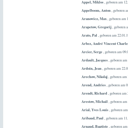
Appel, Miklos
, geboren am 12
Appelboom, Anton
, geboren a
Aranowicz, Max
, geboren am 1
Arapetow, Gregorij
, geboren 
Arato, Pal
, geboren am 22.01.1
Arbez, André Vincent Charle
Arcier, Serge
, geboren am 09.
Ardault, Jacques
, geboren am 
Ardoin, Jean
, geboren am 22.0
Arechow, Nikolaj
, geboren am 
Arend, Andries
, geboren am 0
Arendt, Richard
, geboren am 
Arestow, Michail
, geboren am 
Arial, Yves Louis
, geboren am
Aribaud, Paul
, geboren am 11.
Arnaud, Baptiste
, geboren am 