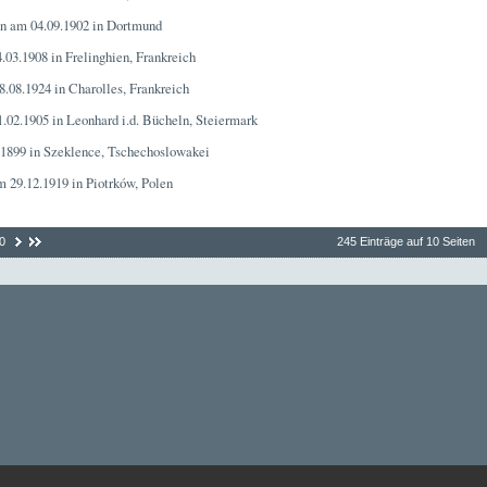
en am 04.09.1902 in Dortmund
.03.1908 in Frelinghien, Frankreich
8.08.1924 in Charolles, Frankreich
.02.1905 in Leonhard i.d. Bücheln, Steiermark
.1899 in Szeklence, Tschechoslowakei
m 29.12.1919 in Piotrków, Polen
0
245 Einträge auf 10 Seiten