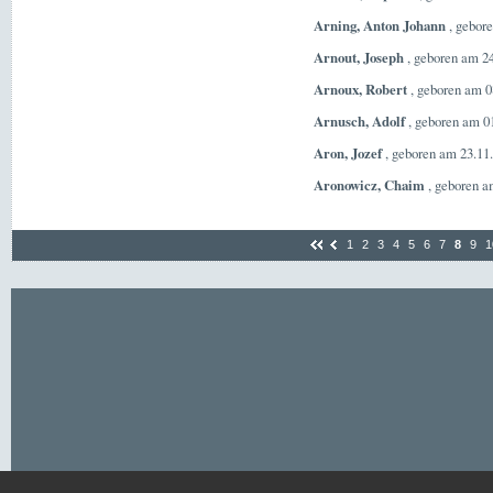
Arning, Anton Johann
, gebor
Arnout, Joseph
, geboren am 24
Arnoux, Robert
, geboren am 0
Arnusch, Adolf
, geboren am 01
Aron, Jozef
, geboren am 23.11
Aronowicz, Chaim
, geboren a
1
2
3
4
5
6
7
8
9
1