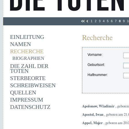
1
2
3
4
5
6
7
8
9
1
Recherche
EINLEITUNG
NAMEN
RECHERCHE
Vorname:
BIOGRAPHIEN
DIE ZAHL DER
Geburtsort:
TOTEN
Haftnummer:
STERBEORTE
SCHREIBWEISEN
QUELLEN
IMPRESSUM
Apolonow, Wladimir
, geboren
DATENSCHUTZ
Apostol, Iwan
, geboren am 21.
Appel, Majer
, geboren am 20.