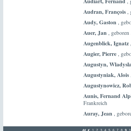
Audiart, Fernand
, 
Audran, François
, 
Audy, Gaston
, gebo
Auer, Jan
, geboren
Augenblick, Ignatz
Augier, Pierre
, gebo
Augustyn, Wladysl
Augustyniak, Alois
Augustynowicz, Rob
Aunis, Fernand Alp
Frankreich
Auray, Jean
, gebor
1
2
3
4
5
6
7
8
9
1