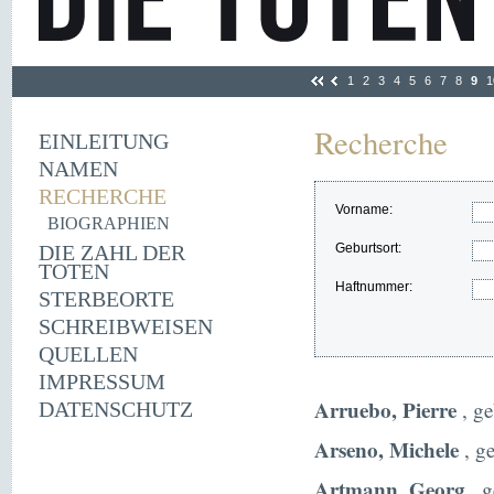
1
2
3
4
5
6
7
8
9
1
Recherche
EINLEITUNG
NAMEN
RECHERCHE
Vorname:
BIOGRAPHIEN
DIE ZAHL DER
Geburtsort:
TOTEN
Haftnummer:
STERBEORTE
SCHREIBWEISEN
QUELLEN
IMPRESSUM
Arruebo, Pierre
, ge
DATENSCHUTZ
Arseno, Michele
, ge
Artmann, Georg
, 