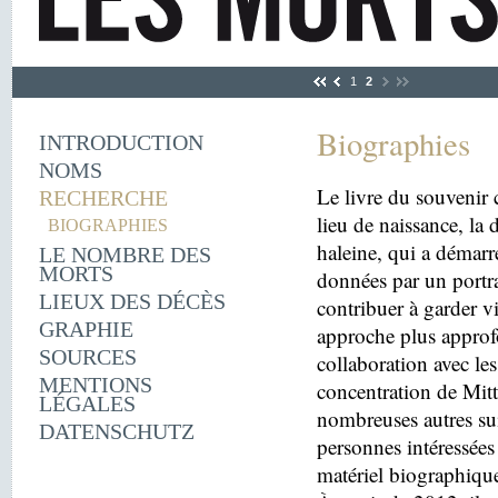
1
2
Biographies
INTRODUCTION
NOMS
Le livre du souvenir 
RECHERCHE
lieu de naissance, la
BIOGRAPHIES
haleine, qui a démarr
LE NOMBRE DES
MORTS
données par un portra
LIEUX DES DÉCÈS
contribuer à garder v
GRAPHIE
approche plus approfo
SOURCES
collaboration avec le
MENTIONS
concentration de Mitt
LÉGALES
nombreuses autres sui
DATENSCHUTZ
personnes intéressées 
matériel biographiqu