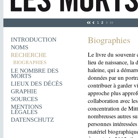
1
2
Biographies
INTRODUCTION
NOMS
Le livre du souvenir 
RECHERCHE
lieu de naissance, la
BIOGRAPHIES
haleine, qui a démarr
LE NOMBRE DES
MORTS
données par un portra
LIEUX DES DÉCÈS
contribuer à garder v
GRAPHIE
approche plus approfo
SOURCES
collaboration avec le
MENTIONS
concentration de Mitt
LÉGALES
nombreuses autres sui
DATENSCHUTZ
personnes intéressées 
matériel biographiqu