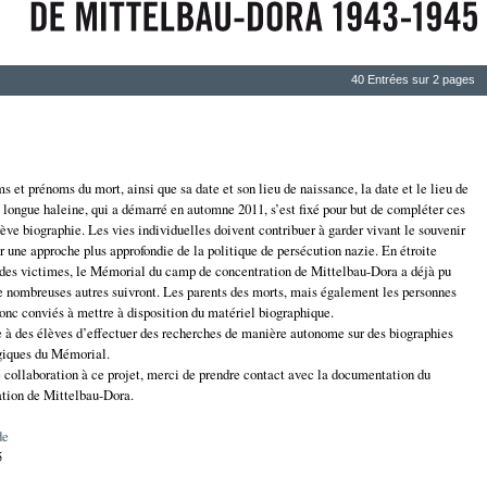
40 Entrées sur 2 pages
ms et prénoms du mort, ainsi que sa date et son lieu de naissance, la date et le lieu de
 longue haleine, qui a démarré en automne 2011, s’est fixé pour but de compléter ces
rève biographie. Les vies individuelles doivent contribuer à garder vivant le souvenir
r une approche plus approfondie de la politique de persécution nazie. En étroite
 des victimes, le Mémorial du camp de concentration de Mittelbau-Dora a déjà pu
De nombreuses autres suivront. Les parents des morts, mais également les personnes
 donc conviés à mettre à disposition du matériel biographique.
le à des élèves d’effectuer des recherches de manière autonome sur des biographies
ogiques du Mémorial.
e collaboration à ce projet, merci de prendre contact avec la documentation du
tion de Mittelbau-Dora.
de
5