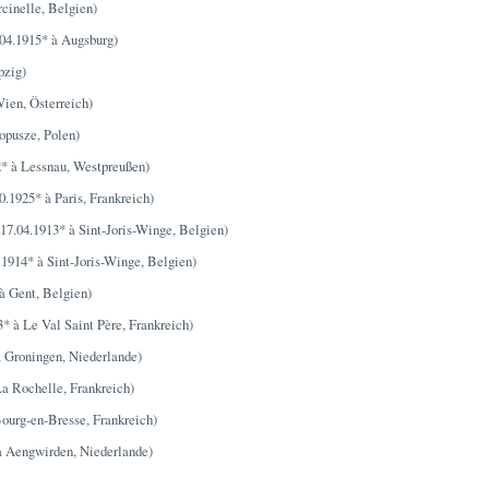
cinelle, Belgien)
04.1915* à Augsburg)
pzig)
ien, Österreich)
opusze, Polen)
2* à Lessnau, Westpreußen)
0.1925* à Paris, Frankreich)
17.04.1913* à Sint-Joris-Winge, Belgien)
.1914* à Sint-Joris-Winge, Belgien)
à Gent, Belgien)
* à Le Val Saint Père, Frankreich)
à Groningen, Niederlande)
La Rochelle, Frankreich)
ourg-en-Bresse, Frankreich)
à Aengwirden, Niederlande)