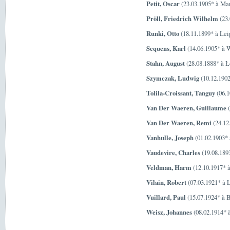
Petit, Oscar
(23.03.1905* à Mar
Pröll, Friedrich Wilhelm
(23.
Runki, Otto
(18.11.1899* à Lei
Sequens, Karl
(14.06.1905* à W
Stahn, August
(28.08.1888* à Ł
Szymczak, Ludwig
(10.12.190
Tolila-Croissant, Tanguy
(06.1
Van Der Waeren, Guillaume
(
Van Der Waeren, Remi
(24.12
Vanhulle, Joseph
(01.02.1903* 
Vaudevire, Charles
(19.08.1893
Veldman, Harm
(12.10.1917* 
Vilain, Robert
(07.03.1921* à 
Vuillard, Paul
(15.07.1924* à B
Weisz, Johannes
(08.02.1914* 