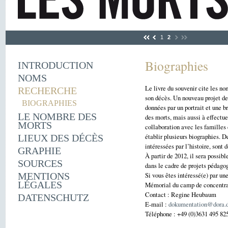
1
2
Biographies
INTRODUCTION
NOMS
Le livre du souvenir cite les no
RECHERCHE
son décès. Un nouveau projet de
BIOGRAPHIES
données par un portrait et une b
LE NOMBRE DES
des morts, mais aussi à effectue
MORTS
collaboration avec les familles
établir plusieurs biographies. 
LIEUX DES DÉCÈS
intéressées par l’histoire, sont
GRAPHIE
À partir de 2012, il sera possib
SOURCES
dans le cadre de projets pédag
MENTIONS
Si vous êtes intéressé(e) par un
LÉGALES
Mémorial du camp de concentra
Contact : Regine Heubaum
DATENSCHUTZ
E-mail :
dokumentation@dora.
Téléphone : +49 (0)3631 495 82