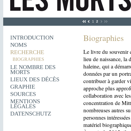
1
2
Biographies
INTRODUCTION
NOMS
Le livre du souvenir 
RECHERCHE
lieu de naissance, la
BIOGRAPHIES
haleine, qui a démarr
LE NOMBRE DES
MORTS
données par un portra
LIEUX DES DÉCÈS
contribuer à garder v
GRAPHIE
approche plus approfo
SOURCES
collaboration avec le
MENTIONS
concentration de Mitt
LÉGALES
nombreuses autres sui
DATENSCHUTZ
personnes intéressées 
matériel biographiqu