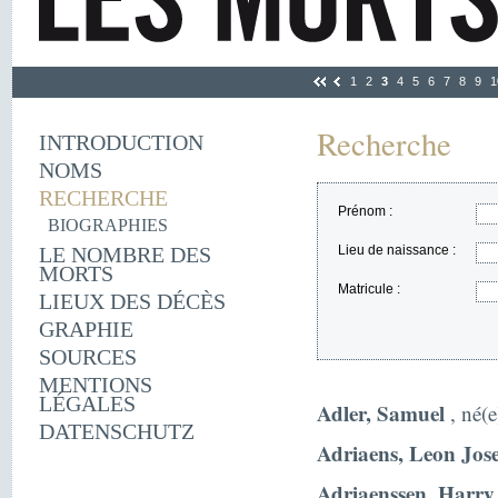
1
2
3
4
5
6
7
8
9
1
Recherche
INTRODUCTION
NOMS
RECHERCHE
Prénom :
BIOGRAPHIES
LE NOMBRE DES
Lieu de naissance :
MORTS
Matricule :
LIEUX DES DÉCÈS
GRAPHIE
SOURCES
MENTIONS
LÉGALES
Adler, Samuel
, né(
DATENSCHUTZ
Adriaens, Leon Jos
Adriaenssen, Harry