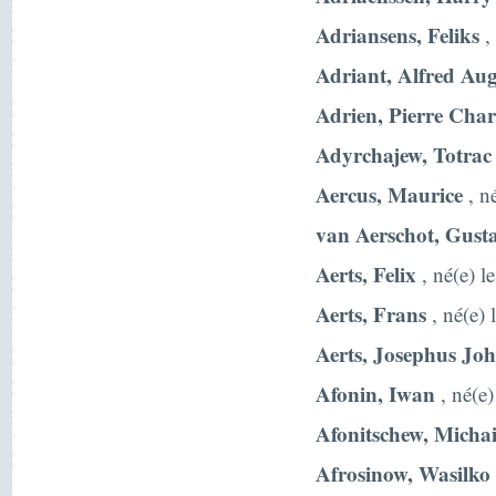
Adriansens, Feliks
,
Adriant, Alfred Aug
Adrien, Pierre Char
Adyrchajew, Totrac
Aercus, Maurice
, n
van Aerschot, Gust
Aerts, Felix
, né(e) l
Aerts, Frans
, né(e) 
Aerts, Josephus Jo
Afonin, Iwan
, né(e
Afonitschew, Michai
Afrosinow, Wasilko