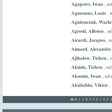
Agapowr, Iwan
, né
Agnessens, Louis
, n
Agnieszczak, Wacl
Agresti, Alfonso
, né
Aicardi, Jacques
, n
Aimard, Alexandre
Ajibalow, Tichon
, 
Akinin, Tichon
, né
Aksenin, Iwan
, né(
Akulschin, Viktor
, 
1
2
3
4
5
6
7
8
9
1