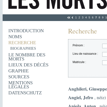
1
2
3
4
5
6
7
8
9
1
Recherche
INTRODUCTION
NOMS
RECHERCHE
Prénom :
BIOGRAPHIES
LE NOMBRE DES
Lieu de naissance :
MORTS
Matricule :
LIEUX DES DÉCÈS
GRAPHIE
SOURCES
MENTIONS
LÉGALES
Anghileri, Giuseppe
DATENSCHUTZ
Angiel, Jefro
, né(e)
Aniola, Anton
, né(