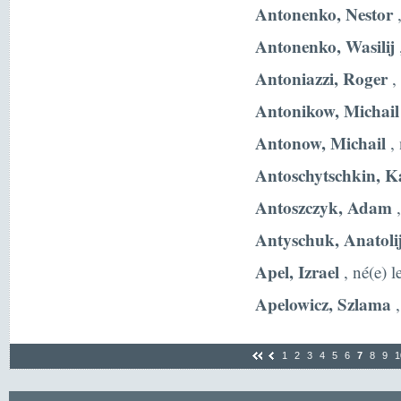
Antonenko, Nestor
,
Antonenko, Wasilij
Antoniazzi, Roger
,
Antonikow, Michail
Antonow, Michail
, 
Antoschytschkin, K
Antoszczyk, Adam
,
Antyschuk, Anatoli
Apel, Izrael
, né(e) 
Apelowicz, Szlama
,
1
2
3
4
5
6
7
8
9
1