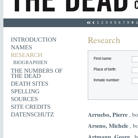
1
2
3
4
5
6
7
8
9
1
Research
INTRODUCTION
NAMES
RESEARCH
First name:
BIOGRAPHIEN
THE NUMBERS OF
Place of birth:
THE DEAD
Inmate number:
DEATH SITES
SPELLING
SOURCES
SITE CREDITS
Arruebo, Pierre
, bo
DATENSCHUTZ
Arseno, Michele
, bo
Artmann, Georg
, b