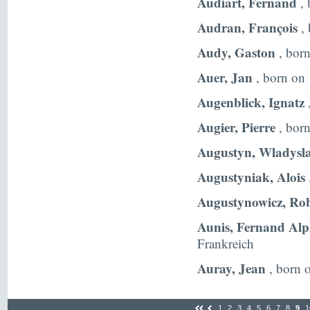
Audiart, Fernand
, 
Audran, François
, 
Audy, Gaston
, born
Auer, Jan
, born on
Augenblick, Ignatz
Augier, Pierre
, born
Augustyn, Wladysl
Augustyniak, Alois
Augustynowicz, Rob
Aunis, Fernand Alp
Frankreich
Auray, Jean
, born 
1
2
3
4
5
6
7
8
9
1