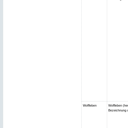
Woffleben
Woffleben (heu
Bezeichnung d