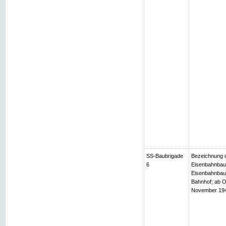
SS-Baubrigade
Bezeichnung d
6
Eisenbahnbaub
Eisenbahnbaub
Bahnhof; ab O
November 1944