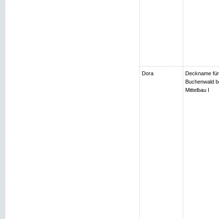
Dora
Deckname für
Buchenwald be
Mittelbau I