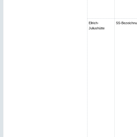
Ellrich-
SS-Bezeichnung
Juliushütte