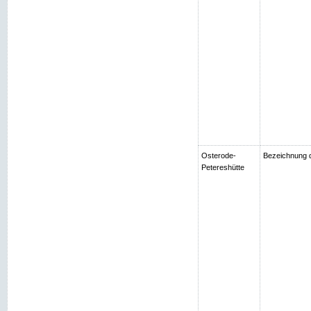
Osterode-
Bezeichnung d
Petereshütte