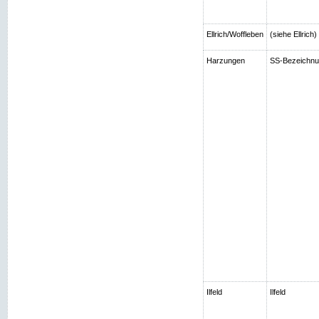
Ellrich/Woffleben
(siehe Ellrich
Harzungen
SS-Bezeichnun
Ilfeld
Ilfeld