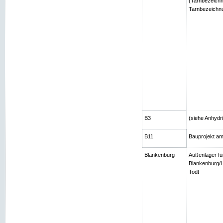
(Tarnbezeichn
Tarnbezeichnu
B3
(siehe Anhydri
B11
Bauprojekt am
Blankenburg
Außenlager fü
Blankenburg/H
Todt