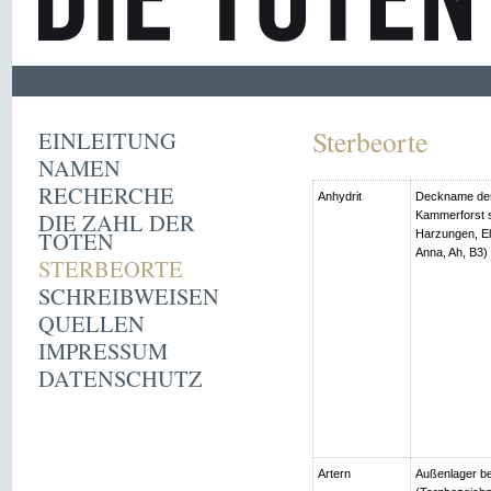
Sterbeorte
EINLEITUNG
NAMEN
RECHERCHE
Anhydrit
Deckname der
DIE ZAHL DER
Kammerforst s
TOTEN
Harzungen, Ell
Anna, Ah, B3)
STERBEORTE
SCHREIBWEISEN
QUELLEN
IMPRESSUM
DATENSCHUTZ
Artern
Außenlager be