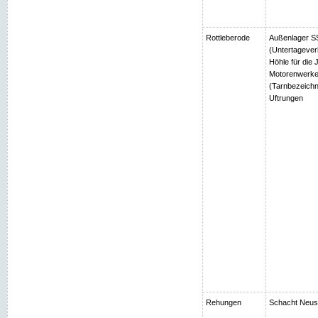
Rottleberode
Außenlager SS
(Untertagever
Höhle für die
Motorenwerke
(Tarnbezeichn
Uftrungen
Rehungen
Schacht Neuso