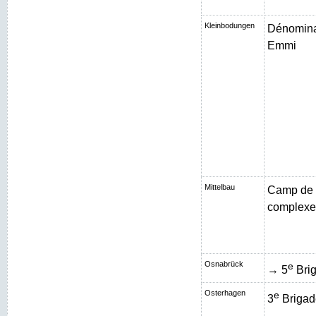
Kleinbodungen
Dénominat
Emmi
Mittelbau
Camp de 
complexe 
Osnabrück
e
→ 5
Brig
Osterhagen
e
3
Brigad