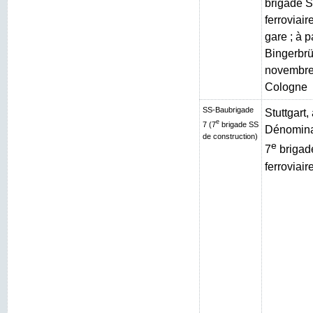
brigade S
ferroviai
gare ; à p
Bingerbrüc
novembre
Cologne
SS-Baubrigade
Stuttgart
e
7 (7
brigade SS
Dénominat
de construction)
e
7
brigad
ferroviair