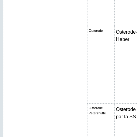
Osterode
Osterode-
Heber
Osterode-
Osterode
Petershütte
par la SS