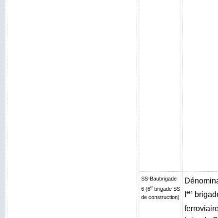
SS-Baubrigade
Dénominat
e
6 (6
brigade SS
er
I
brigad
de construction)
ferroviair