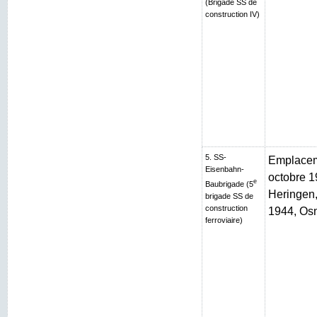
(Brigade SS de
construction IV)
5. SS-
Emplaceme
Eisenbahn-
octobre 1
e
Baubrigade (5
Heringen, 
brigade SS de
construction
1944, Os
ferroviaire)