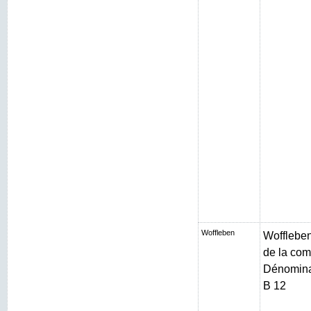
Woffleben
Woffleben 
de la com
Dénominat
B 12