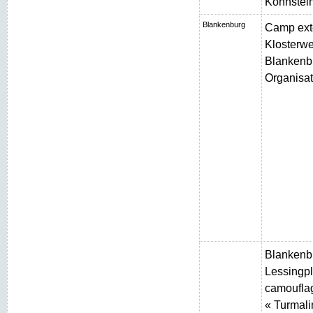
Kohnstei
Blankenburg
Camp ext
Klosterw
Blankenbu
Organisat
Blankenb
Lessingpl
camouflag
« Turmali