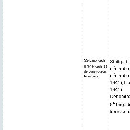
SS-Baubrigade
Stuttgart
e
8 (8
brigade SS
décembre 
de construction
décembre 
ferroviaire)
1945), Da
1945)
Dénominat
e
8
brigad
ferroviair