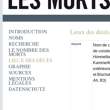
Lieux des décès
INTRODUCTION
NOMS
RECHERCHE
Anhydrit
Nom de c
LE NOMBRE DES
de constr
MORTS
Himmelber
LIEUX DES DÉCÈS
Kammerfo
GRAPHIE
extérieur
SOURCES
et Bischo
MENTIONS
Ah, B3)
LÉGALES
DATENSCHUTZ