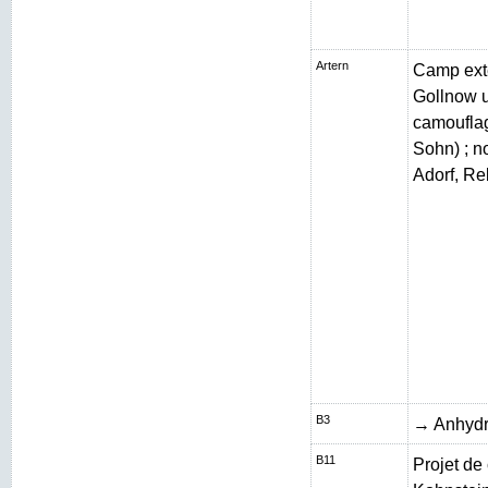
Artern
Camp exté
Gollnow 
camouflag
Sohn) ; n
Adorf, Re
B3
→ Anhydr
B11
Projet de