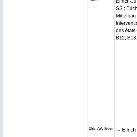
Ellrich-J
SS : Erich
Mittelbau 
Intervent
des états
B12, B13
Ellrich/Woffleben
→ Ellrich