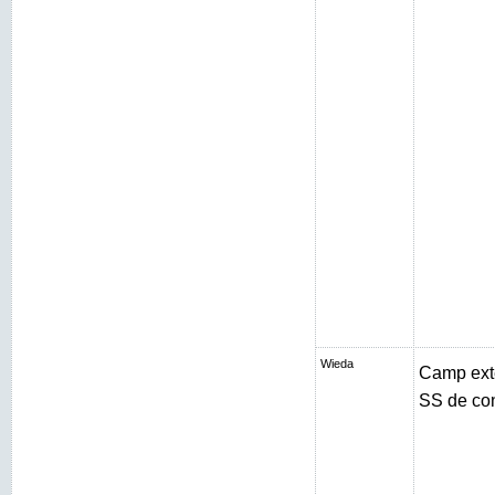
Wieda
Camp exté
SS de con