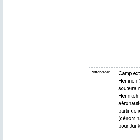
Rottleberode
Camp exté
Heinrich (
souterrain
Heimkehle
aéronauti
partir de 
(dénomin
pour Junk