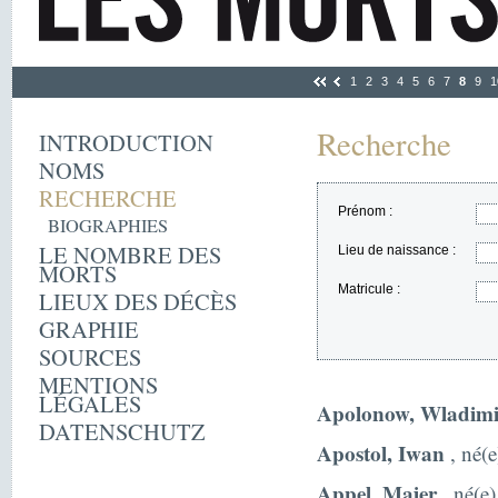
1
2
3
4
5
6
7
8
9
1
Recherche
INTRODUCTION
NOMS
RECHERCHE
Prénom :
BIOGRAPHIES
LE NOMBRE DES
Lieu de naissance :
MORTS
Matricule :
LIEUX DES DÉCÈS
GRAPHIE
SOURCES
MENTIONS
LÉGALES
Apolonow, Wladimi
DATENSCHUTZ
Apostol, Iwan
, né(e
Appel, Majer
, né(e)