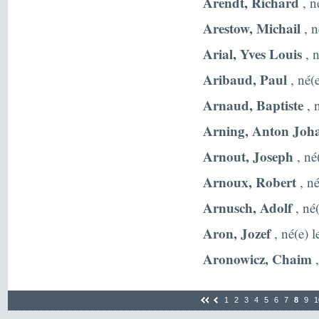
Arendt, Richard
, n
Arestow, Michail
, n
Arial, Yves Louis
, 
Aribaud, Paul
, né(
Arnaud, Baptiste
, 
Arning, Anton Joh
Arnout, Joseph
, né
Arnoux, Robert
, né
Arnusch, Adolf
, né
Aron, Jozef
, né(e) 
Aronowicz, Chaim
,
1
2
3
4
5
6
7
8
9
1