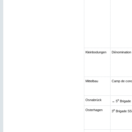
Kleinbodungen
Dénomination 
Mittelbau
Camp de conce
Osnabrück
e
→ 5
Brigade 
Osterhagen
e
3
Brigade SS 