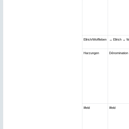
Ellrich/Woffleben
→ Ellrich → W
Harzungen
Dénomination S
Ilfeld
Ilfeld