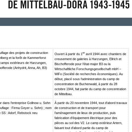
lage des projets de construction
er
Ouvert à partir du 1
avril 1944 avec chantiers de
lberg et la forêt de Kammerforst
creusement de galeries à Harzungen, Ellrich et
 camps extérieurs de Harzungen,
Bischofferode pour l'état-major B3 ou la
chofferode (Anhydrit, Anna, Ah, B3)
Wirtschaftliche Forschungsgesellschaft mbH –
WiFo (Société de recherches économiques). Au
début, placé sous l'administration du camp de
concentration de Buchenwald, à partir du 28
octobre 1944, fait partie du camp de concentration
de Mittelbau.
r dans l'entreprise Gollnow u. Sohn
À partir du 20 novembre 1944, tout d'abord travaux
flage : Firma Geyer u. Sohn) ; nom
de construction et de transport pour
 SS : Adorf, Rebstock neu
l'aménagement de lieux de production, puis
fabrication d'équipement électrique pour des
pièces au sol des V2. Le camp extérieur Artern,
faisant tout d'abord partie du camp de