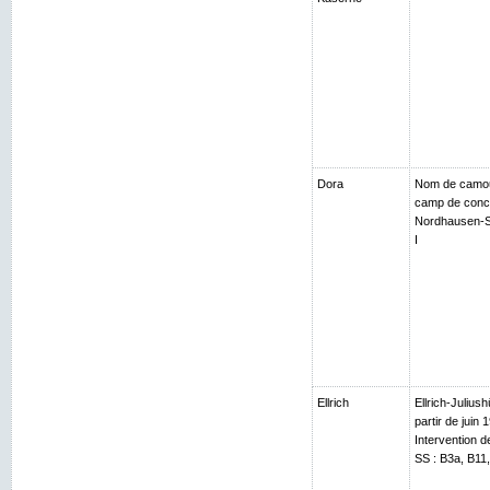
Dora
Nom de camouf
camp de conce
Nordhausen-Sal
I
Ellrich
Ellrich-Julius
partir de juin 
Intervention 
SS : B3a, B11