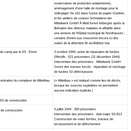
souterraines de protection antiaérienne),
aménagement d'une halle de montage pour le
Volksjäger
He 162 dans l'usine de papier Günther,
et les ateliers de couture Schneiderei der
Mittelwerk GmbH À Ilfeld furent hébergés après la
libération des détenus malades et affaiblis dans
une annexe de l'hôpital municipal de Nordhausen ;
certains d'entre eux moururent encore ici des
suites de la détention fin avril/début mai.
du camp par la SS : Emmi
3 octobre 1944, usine de réparation de fusées
Effectifs : 621 prisonniers (31 décembre 1944)
Intervention des prisonniers : Mittelwerk GmbH
Genre des travaux forcés : réparation et stockage
de fusées V2 défectueuses
ntration du complexe de Mittelbau
(« Mittelbau » est indiqué comme lieu de décès,
lorsque les sources exploitées ne permettent
aucune indication explicite.)
SS de construction
5 juillet 1944 : 300 prisonniers
de construction
Intervention des prisonniers : état-major SS B13
Construction de voies ferrées, travaux de
terrassement et de défrichement