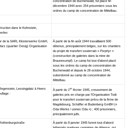
concentration de Buchenwald, fut placé fin
décembre 1944 avec 254 prisonniers sous les
ordres du camp de concentration de Mittelbau.
truction dans le Kohnstein,
erfen
ur de la SARL Klosterwerke GmbH,
À partir de la fin août 1944 travaillaient 500
arz (quartier Oesig) Organisation
détenus, principalement belges, sur les chantiers
du projet de transfert souterrain «
Porphyr
»
(construction de galeries dans la mine de
Braunesumpf). Le camp fut tout d'abord placé
sous les ordres du camp de concentration de
Buchenwald et depuis le 28 octobre 1944,
subordonné au camp de concentration de
Mittelbau.
egenstein, Lessingplatz à Heers
er
À partir du 1
février 1945, creusement de
flage :
galeries pris en charge par l'Organisation Todt
pour le transfert souterrain prévu de la firme de
Magdebourg, Schäffer et Budenberg GmBH («
Oda-Werke / usines Oda ») ; 400 prisonniers,
principalement juifs.
Rothenburgstraße
À partir du 8 janvier 1945 furent tout d'abord
hébergés quelques centaines de détenus, qui