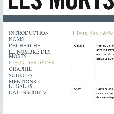
Lieux des décès
INTRODUCTION
NOMS
RECHERCHE
Anhydrit
Nom de camouf
LE NOMBRE DES
dans le Himme
MORTS
ainsi que des
Ellrich et Bis
LIEUX DES DÉCÈS
GRAPHIE
SOURCES
MENTIONS
LÉGALES
Artern
Camp extérieu
DATENSCHUTZ
(nom de camou
de camouflage