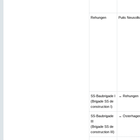
Rehungen
Puits Neusolls
SS-Baubrigade I
→ Rehungen
(Brigade SS de
construction I)
SS-Baubrigade
→ Osterhage
III
(Brigade SS de
construction III)