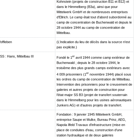
Kohnstein (projets de construction B11 et B12) et
dans le Himmelberg (B3a), ainsi que pour
Mittelwerk GmbH et de nombreuses entreprises
d'Ellrich. Le camp était tout d'abord subordonné au
camp de concentration de Buchenwald et depuis le
28 octobre 1944 au camp de concentration de
Mittelbau.
offleben
(L'indication du lieu de décès dans la source n'est
pas explicite.)
S : Hans, Mittelbau III
er
Fondé le 1
avril 1944 comme camp extérieur de
Buchenwald ; depuis le 28 octobre 1944, le
troisième des plus grands camps extérieurs avec
er
4 009 prisonniers (1
novembre 1944) placé sous
les ordres du camp de concentration de Mittelbau.
Intervention des prisonniers pour le creusement de
galeries et autres projets de construction pour
l'état-major SS B3 (projet de transfert souterrain
dans le Himmelberg pour les usines aéronautiques
Junkers AG) et d'autres projets de transfert.
Fondation : 9 janvier 1945 Mittelwerk GmbH,
entreprise Saupe et Mulke, Bureau Prinz, AEG,
Napola Ilfeld Travaux d'infrastructure (mise en
place de conduites d'eau, construction d'une
station hydraulique et de deux galeries