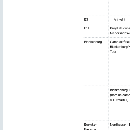
B3
→ Anhydrit
B11
Projet de cons
Niedersachsw
Blankenburg
Camp extérie
Blankenburg/H
Todt
Blankenburg-R
(nom de camou
« Turmalin »)
Boelcke-
Nordhausen, 
Kaserne