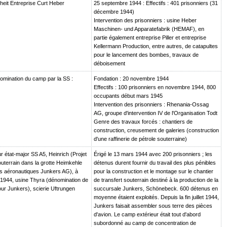
heit Entreprise Curt Heber
25 septembre 1944 : Effectifs : 401 prisonniers (31
décembre 1944)
Intervention des prisonniers : usine Heber
Maschinen- und Apparatefabrik (HEMAF), en
partie également entreprise Piller et entreprise
Kellermann Production, entre autres, de catapultes
pour le lancement des bombes, travaux de
déboisement
mination du camp par la SS :
Fondation : 20 novembre 1944
Effectifs : 100 prisonniers en novembre 1944, 800
occupants début mars 1945
Intervention des prisonniers : Rhenania-Ossag
AG, groupe d'intervention IV de l'Organisation Todt
Genre des travaux forcés : chantiers de
construction, creusement de galeries (construction
d'une raffinerie de pétrole souterraine)
 état-major SS A5, Heinrich (Projet
Érigé le 13 mars 1944 avec 200 prisonniers ; les
outerrain dans la grotte Heimkehle
détenus durent fournir du travail des plus pénibles
es aéronautiques Junkers AG), à
pour la construction et le montage sur le chantier
let 1944, usine Thyra (dénomination de
de transfert souterrain destiné à la production de la
ur Junkers), scierie Uftrungen
succursale Junkers, Schönebeck. 600 détenus en
moyenne étaient exploités. Depuis la fin juillet 1944,
Junkers faisait assembler sous terre des pièces
d'avion. Le camp extérieur était tout d'abord
subordonné au camp de concentration de