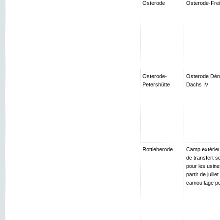
Osterode
Osterode-Frei
Osterode-
Osterode Déno
Petershütte
Dachs IV
Rottleberode
Camp extérieur
de transfert s
pour les usin
partir de juil
camouflage po