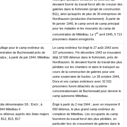
devaient fournir du travail forcé afin de creuser des
galeries dans le Kohnstein (projet de construction
B11), ainsi qu'auprès de plus de 30 entreprises de
Nordhausen (production d'armement). À partir de
fin janvier 1945, le camp servit de camp principal
pour les malades et les mourants du camp de
er
concentration de Mittelbau. Le 1
avril 1945, 5 713
prisonniers étaient enregistrés.
lage pour le camp extérieur du
Le camp extérieur fut érigé le 27 août 1943 avec
ntration de Buchenwald près de
107 prisonniers. Fin décembre 1943 se trouvaient
za ; à partir de juin 1944, Mittelbau
déjà 10 500 détenus dans le Kohnstein, près de
Nordhausen. Ils devaient fournir du travail des plus
pénibles sur les chantiers et dans le transport au
cours de la construction de galeries pour une
usine souterraine de fusées. Le 28 octobre 1944,
Dora et ses camps extérieurs avec 32 532
prisonniers furent détachés du système
concentrationnaire de Buchenwald pour devenir le
camp autonome Mittelbau.
hütte dénomination SS : Erich ; à
Érigé à partir du 2 mai 1944 ; avec en moyenne 8
1944 Mittelbau II
000 détenus, le plus grand camp extérieur du
des détenus auprès des états-majors
complexe de Mittelbau. Les occupants du camp
, B12, B13, B17
fournirent du travail forcé des plus pénibles, en
particulier lors du creusement de galeries dans le