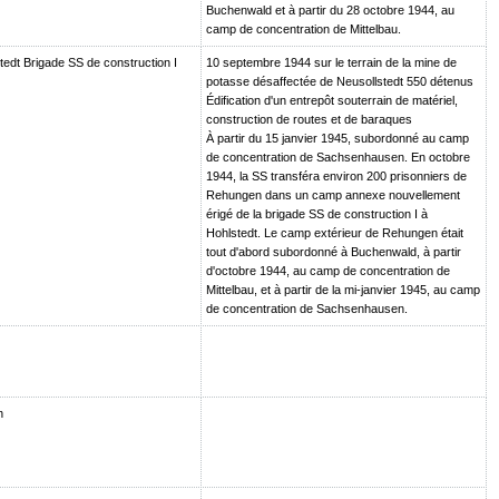
Buchenwald et à partir du 28 octobre 1944, au
camp de concentration de Mittelbau.
tedt Brigade SS de construction I
10 septembre 1944 sur le terrain de la mine de
potasse désaffectée de Neusollstedt 550 détenus
Édification d'un entrepôt souterrain de matériel,
construction de routes et de baraques
À partir du 15 janvier 1945, subordonné au camp
de concentration de Sachsenhausen. En octobre
1944, la SS transféra environ 200 prisonniers de
Rehungen dans un camp annexe nouvellement
érigé de la brigade SS de construction I à
Hohlstedt. Le camp extérieur de Rehungen était
tout d'abord subordonné à Buchenwald, à partir
d'octobre 1944, au camp de concentration de
Mittelbau, et à partir de la mi-janvier 1945, au camp
de concentration de Sachsenhausen.
n