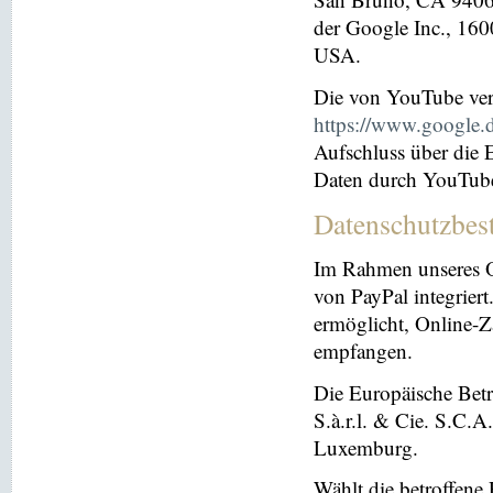
der Google Inc., 16
USA.
Die von YouTube ver
https://www.google.de
Aufschluss über die
Daten durch YouTub
Datenschutzbes
Im Rahmen unseres O
von PayPal integriert.
ermöglicht, Online-Z
empfangen.
Die Europäische Betre
S.à.r.l. & Cie. S.C.
Luxemburg.
Wählt die betroffene