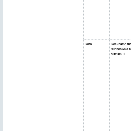
Dora
Deckname für
Buchenwald be
Mittelbau I