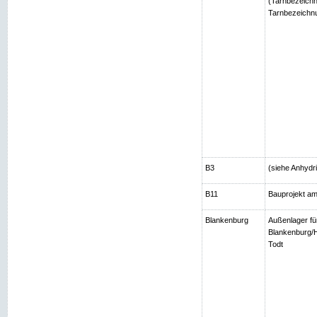
(Tarnbezeichn
Tarnbezeichnu
B3
(siehe Anhydri
B11
Bauprojekt am
Blankenburg
Außenlager fü
Blankenburg/H
Todt