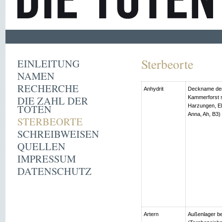
Sterbeorte
EINLEITUNG
NAMEN
RECHERCHE
Anhydrit
Deckname der
DIE ZAHL DER
Kammerforst s
TOTEN
Harzungen, Ell
Anna, Ah, B3)
STERBEORTE
SCHREIBWEISEN
QUELLEN
IMPRESSUM
DATENSCHUTZ
Artern
Außenlager be