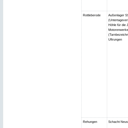
Rottleberode
Außenlager SS
(Untertagever
Höhle für die
Motorenwerke
(Tarnbezeichn
Uftrungen
Rehungen
Schacht Neuso