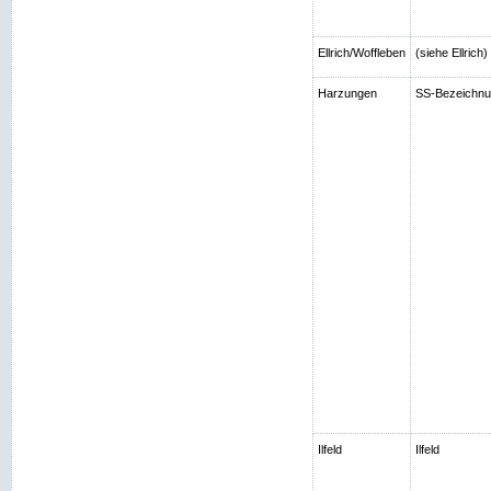
Ellrich/Woffleben
(siehe Ellrich
Harzungen
SS-Bezeichnun
Ilfeld
Ilfeld