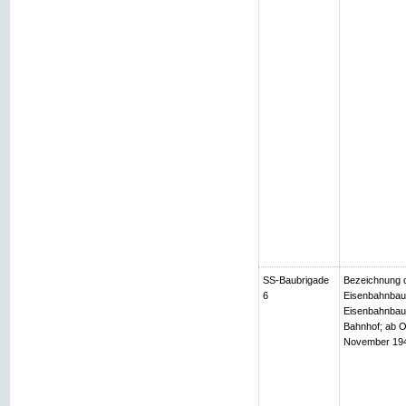
SS-Baubrigade
Bezeichnung d
6
Eisenbahnbaub
Eisenbahnbaub
Bahnhof; ab O
November 1944