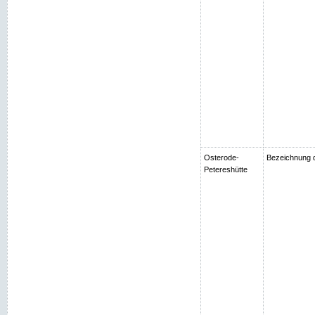
Osterode-
Bezeichnung d
Petereshütte