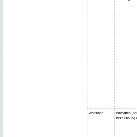
Woffleben
Woffleben (heu
Bezeichnung d