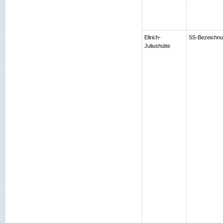
Ellrich-
SS-Bezeichnung
Juliushütte