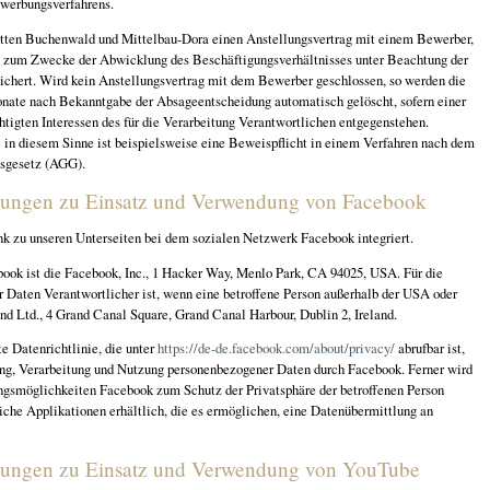
werbungsverfahrens.
ätten Buchenwald und Mittelbau-Dora einen Anstellungsvertrag mit einem Bewerber,
n zum Zwecke der Abwicklung des Beschäftigungsverhältnisses unter Beachtung der
eichert. Wird kein Anstellungsvertrag mit dem Bewerber geschlossen, so werden die
ate nach Bekanntgabe der Absageentscheidung automatisch gelöscht, sofern einer
tigten Interessen des für die Verarbeitung Verantwortlichen entgegenstehen.
e in diesem Sinne ist beispielsweise eine Beweispflicht in einem Verfahren nach dem
sgesetz (AGG).
ungen zu Einsatz und Verwendung von Facebook
nk zu unseren Unterseiten bei dem sozialen Netzwerk Facebook integriert.
book ist die Facebook, Inc., 1 Hacker Way, Menlo Park, CA 94025, USA. Für die
 Daten Verantwortlicher ist, wenn eine betroffene Person außerhalb der USA oder
nd Ltd., 4 Grand Canal Square, Grand Canal Harbour, Dublin 2, Ireland.
e Datenrichtlinie, die unter
https://de-de.facebook.com/about/privacy/
abrufbar ist,
ung, Verarbeitung und Nutzung personenbezogener Daten durch Facebook. Ferner wird
lungsmöglichkeiten Facebook zum Schutz der Privatsphäre der betroffenen Person
iche Applikationen erhältlich, die es ermöglichen, eine Datenübermittlung an
ungen zu Einsatz und Verwendung von YouTube