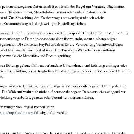
en personenbezogenen Daten handelt es sich in der Regel um Vorname, Nachname,
esse, Telefonnummer, Mobiltelefonnummer oder andere Daten, die zur
sind. Zur Abwicklung des Kaufvertrages notwendig sind auch solche
im Zusammenhang mit der jeweiligen Bestellung stehen.
weckt die Zahlungsabwicklung und die Betrugsprävention. Der für die Verarbeitung
rsonenbezogene Daten insbesondere dann übermitteln, wenn ein berechtigtes
gegeben ist. Die zwischen PayPal und dem für die Verarbeitung Verantwortlichen
nen Daten werden von PayPal unter Umständen an Wirtschaftsauskunfteien
 bezweckt die Identitäts- und Bonitätsprüfung.
enen Daten gegebenenfalls an verbundene Unternehmen und Leistungserbringer oder
ies zur Erfüllung der vertraglichen Verpflichtungen erforderlich ist oder die Daten im
en.
Möglichkeit, die Einwilligung zum Umgang mit personenbezogenen Daten jederzeit
. Ein Widerruf wirkt sich nicht auf personenbezogene Daten aus, die zwingend zur
cklung verarbeitet, genutzt oder übermittelt werden müssen.
immungen von PayPal können unter
apps/mpp/ua/privacy-full
abgerufen werden.
inks zu anderen Webseiten. Wir haben keinen Einfluss darauf, dass deren Betreiber