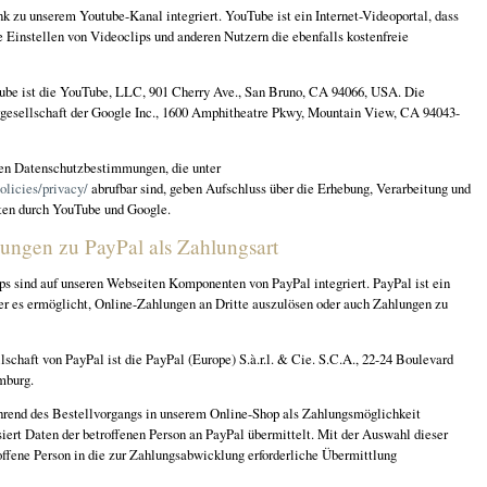
nk zu unserem Youtube-Kanal integriert. YouTube ist ein Internet-Videoportal, dass
 Einstellen von Videoclips und anderen Nutzern die ebenfalls kostenfreie
ube ist die YouTube, LLC, 901 Cherry Ave., San Bruno, CA 94066, USA. Die
gesellschaft der Google Inc., 1600 Amphitheatre Pkwy, Mountain View, CA 94043-
ten Datenschutzbestimmungen, die unter
olicies/privacy/
abrufbar sind, geben Aufschluss über die Erhebung, Verarbeitung und
en durch YouTube und Google.
ngen zu PayPal als Zahlungsart
 sind auf unseren Webseiten Komponenten von PayPal integriert. PayPal ist ein
der es ermöglicht, Online-Zahlungen an Dritte auszulösen oder auch Zahlungen zu
schaft von PayPal ist die PayPal (Europe) S.à.r.l. & Cie. S.C.A., 22-24 Boulevard
mburg.
hrend des Bestellvorgangs in unserem Online-Shop als Zahlungsmöglichkeit
iert Daten der betroffenen Person an PayPal übermittelt. Mit der Auswahl dieser
offene Person in die zur Zahlungsabwicklung erforderliche Übermittlung