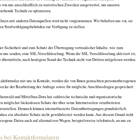
n von uns ausschließlich zu statistischen Zwecken ausgewertet, um unseren
erstehende Technik zu optimieren.
aten mit anderen Datenquellen wird nicht vorgenommen. Wir behalten uns vor, sie
en Strafverfolgungsbehörden zur Verfügung zu stellen.
g
er Sicherheit und zum Schutz der Übertragung vertraulicher Inhalte, wie zum
an uns senden, eine SSL-Verschlüsselung. Wenn die SSL Verschlüsselung aktiviert ist,
s übermitteln, nach heutigem Stand der Technik nicht von Dritten mitgelesen werden.
taktformular mit uns in Kontakt, werden die von Ihnen gemachten personenbezogenen
cke der Bearbeitung der Anfrage sowie für mögliche Anschlussfragen gespeichert.
henwald und Mittelbau-Dora hat zahlreiche technische und organisatorische
möglichst lückenlosen Schutz der über seine Internetseiten verarbeiteten
zustellen. Dennoch können internetbasierte Datenübertragungen grundsätzlich
odass ein absoluter Schutz nicht gewährleistet werden kann. Aus diesem Grund steht
ezogene Daten auch auf alternativen Wegen, beispielsweise telefonisch, an uns zu
s bei Kontaktformularen