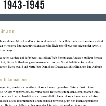
lärung
henwald und Mittelbau-Dora nimmt den Schutz Ihrer Daten sehr ernst und respektiert
ben wir unsere Internetaktivitäten ausschließlich unter Berücksichtigung der jeweils
stimmungen.
gebeten werden, auf dafür bereitgestellten Web-Formularen Angaben zu Ihrer Person
g frei, dieser Aufforderung nachzukommen. Sollten Sie sich dafür entscheiden,
tätten Buchenwald und Mittelbau-Dora diese Daten ausschließlich, um Ihre Anfrage
er Informationen
ugreifen, werden automatisch Informationen allgemeiner Natur erfasst. Diese
 die Art des Webbrowsers, das verwendete Betriebssystem, den Domainnamen Ihres
Ähnliches. Hierbei handelt es sich ausschließlich um Informationen, welche keine
lassen. Diese Informationen sind technisch notwendig, um von Ihnen angeforderte
auszuliefern und fallen bei Nutzung des Internets zwingend an. Anonyme