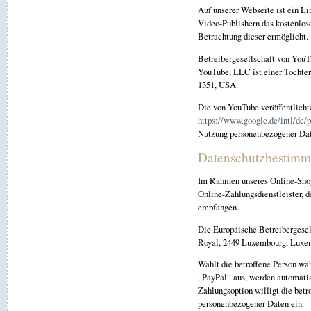
Auf unserer Webseite ist ein Li
Video-Publishern das kostenlose
Betrachtung dieser ermöglicht.
Betreibergesellschaft von YouT
YouTube, LLC ist einer Tochter
1351, USA.
Die von YouTube veröffentlich
https://www.google.de/intl/de/p
Nutzung personenbezogener Dat
Datenschutzbestimmu
Im Rahmen unseres Online-Shops
Online-Zahlungsdienstleister, 
empfangen.
Die Europäische Betreibergesell
Royal, 2449 Luxembourg, Luxe
Wählt die betroffene Person wä
„PayPal“ aus, werden automatis
Zahlungsoption willigt die betr
personenbezogener Daten ein.