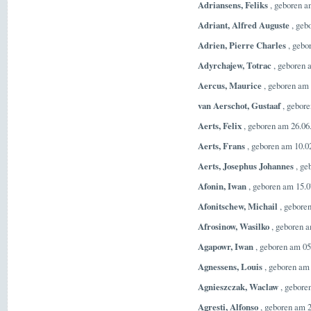
Adriansens, Feliks
, geboren a
Adriant, Alfred Auguste
, geb
Adrien, Pierre Charles
, gebo
Adyrchajew, Totrac
, geboren 
Aercus, Maurice
, geboren am 
van Aerschot, Gustaaf
, gebore
Aerts, Felix
, geboren am 26.06.
Aerts, Frans
, geboren am 10.02
Aerts, Josephus Johannes
, ge
Afonin, Iwan
, geboren am 15.0
Afonitschew, Michail
, geboren
Afrosinow, Wasilko
, geboren a
Agapowr, Iwan
, geboren am 05
Agnessens, Louis
, geboren am
Agnieszczak, Waclaw
, gebore
Agresti, Alfonso
, geboren am 2