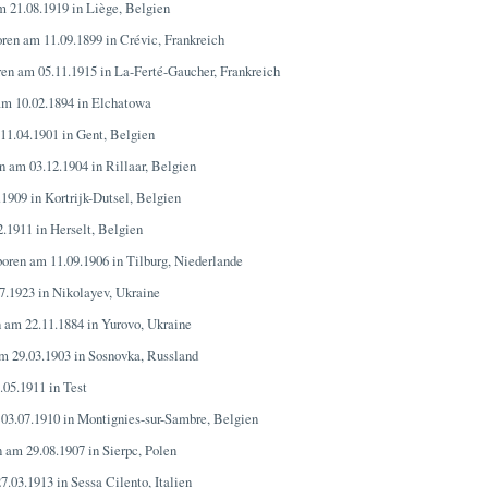
m 21.08.1919 in Liège, Belgien
oren am 11.09.1899 in Crévic, Frankreich
ren am 05.11.1915 in La-Ferté-Gaucher, Frankreich
am 10.02.1894 in Elchatowa
11.04.1901 in Gent, Belgien
n am 03.12.1904 in Rillaar, Belgien
1909 in Kortrijk-Dutsel, Belgien
.1911 in Herselt, Belgien
boren am 11.09.1906 in Tilburg, Niederlande
7.1923 in Nikolayev, Ukraine
 am 22.11.1884 in Yurovo, Ukraine
m 29.03.1903 in Sosnovka, Russland
.05.1911 in Test
 03.07.1910 in Montignies-sur-Sambre, Belgien
n am 29.08.1907 in Sierpc, Polen
7.03.1913 in Sessa Cilento, Italien