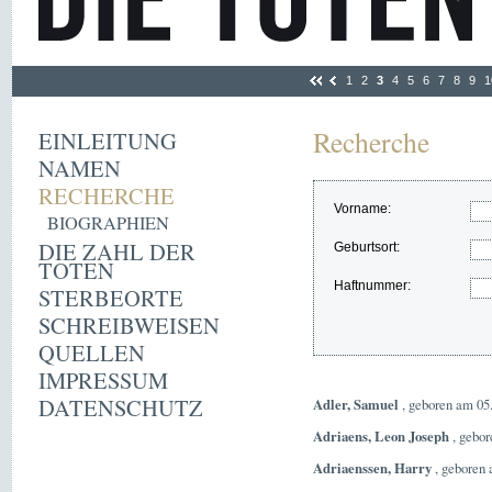
1
2
3
4
5
6
7
8
9
1
Recherche
EINLEITUNG
NAMEN
RECHERCHE
Vorname:
BIOGRAPHIEN
DIE ZAHL DER
Geburtsort:
TOTEN
Haftnummer:
STERBEORTE
SCHREIBWEISEN
QUELLEN
IMPRESSUM
DATENSCHUTZ
Adler, Samuel
, geboren am 05
Adriaens, Leon Joseph
, gebor
Adriaenssen, Harry
, geboren 