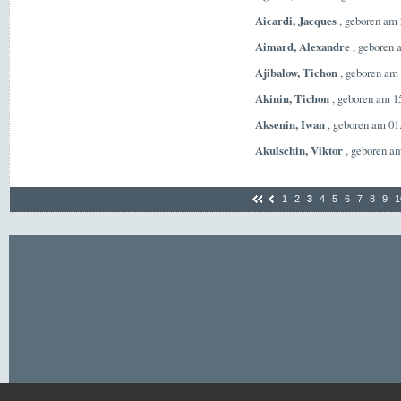
Aicardi, Jacques
, geboren am 
Aimard, Alexandre
, geboren 
Ajibalow, Tichon
, geboren am 
Akinin, Tichon
, geboren am 1
Aksenin, Iwan
, geboren am 01
Akulschin, Viktor
, geboren am
1
2
3
4
5
6
7
8
9
1