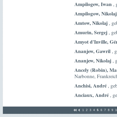
Ampilogew, Iwan
, 
Ampilogow, Nikolaj
Amtow, Nikolaj
, ge
Amurin, Sergej
, ge
Amyot d'Inville, Gé
Ananjew, Gawril
, 
Ananjew, Nikolaj
, 
Ancely (Robin), Ma
Narbonne, Frankreic
Anchisi, André
, ge
Anciaux, André
, g
1
2
3
4
5
6
7
8
9
1