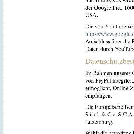
der Google Inc., 16
USA.
Die von YouTube ver
https://www.google.de
Aufschluss über die
Daten durch YouTub
Datenschutzbes
Im Rahmen unseres O
von PayPal integriert.
ermöglicht, Online-Z
empfangen.
Die Europäische Betre
S.à.r.l. & Cie. S.C.
Luxemburg.
Wählt die betroffene