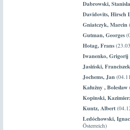
Dabrowski, Stanisl
Davidovits, Hirsch 
Gniatczyk, Marcin
(
Gutman, Georges
(0
Hotag, Frans
(23.03
Iwanenko, Grigorij
Jasiński, Francisze
Jochems, Jan
(04.11
Kałużny , Bolesław
Kopinski, Kazimier
Kuntz, Albert
(04.1
Ledóchowski, Igna
Österreich)