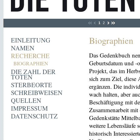
1
2
Biographien
EINLEITUNG
NAMEN
RECHERCHE
Das Gedenkbuch nen
Geburtsdatum und -or
BIOGRAPHIEN
Projekt, das im Herbs
DIE ZAHL DER
TOTEN
sich zum Ziel, diese
STERBEORTE
ergänzen. Die indivi
SCHREIBWEISEN
wach halten, aber au
QUELLEN
Beschäftigung mit der
IMPRESSUM
Zusammenarbeit mit 
DATENSCHUTZ
Gedenkstätte Mittelba
weitere Lebensläufe 
historisch Interessie