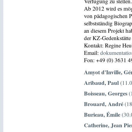
Verfügung zu stellen.
Ab 2012 wird es mög
von pädagogischen P
selbstständig Biograp
an diesem Projekt hab
der KZ-Gedenkstätte
Kontakt: Regine He
Email:
dokumentati
Fon: +49 (0) 3631 4
Amyot d'Inville, Gé
Aribaud, Paul
(11.0
Boisseau, Georges
(
Brouard, André
(18
Burieau, Émile
(30.
Catherine, Jean Pie