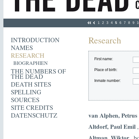
1
2
3
4
5
6
7
8
9
1
Research
INTRODUCTION
NAMES
RESEARCH
First name:
BIOGRAPHIEN
THE NUMBERS OF
Place of birth:
THE DEAD
Inmate number:
DEATH SITES
SPELLING
SOURCES
SITE CREDITS
DATENSCHUTZ
van Alphen, Petrus
Altdorf, Paul Emil
,
Altman, Wiktor
, b