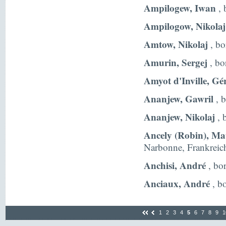
Ampilogew, Iwan
, 
Ampilogow, Nikolaj
Amtow, Nikolaj
, bo
Amurin, Sergej
, bo
Amyot d'Inville, Gé
Ananjew, Gawril
, 
Ananjew, Nikolaj
, 
Ancely (Robin), Ma
Narbonne, Frankreic
Anchisi, André
, bo
Anciaux, André
, b
1
2
3
4
5
6
7
8
9
1