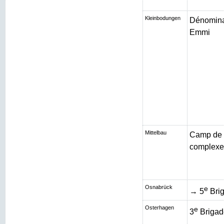
Kleinbodungen
Dénominat
Emmi
Mittelbau
Camp de 
complexe 
Osnabrück
e
→ 5
Brig
Osterhagen
e
3
Brigad