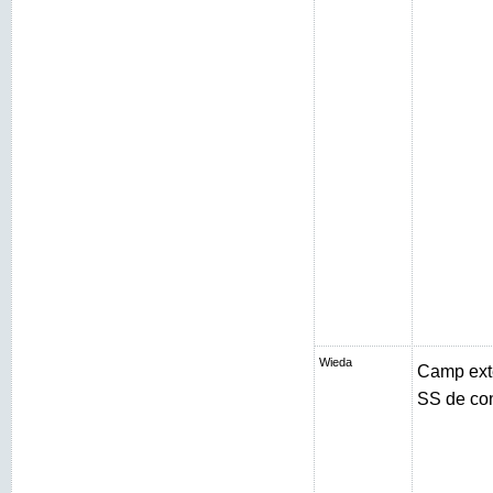
Wieda
Camp exté
SS de con