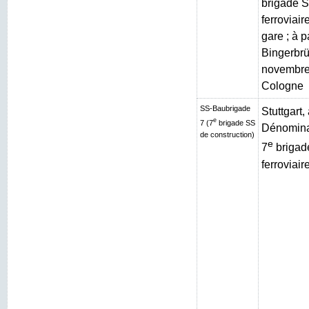
brigade S
ferroviai
gare ; à p
Bingerbrüc
novembre
Cologne
SS-Baubrigade
Stuttgart
e
7 (7
brigade SS
Dénominat
de construction)
e
7
brigad
ferroviair