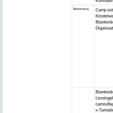
Kohnstei
Blankenburg
Camp ext
Klosterw
Blankenbu
Organisat
Blankenb
Lessingpl
camouflag
« Turmali