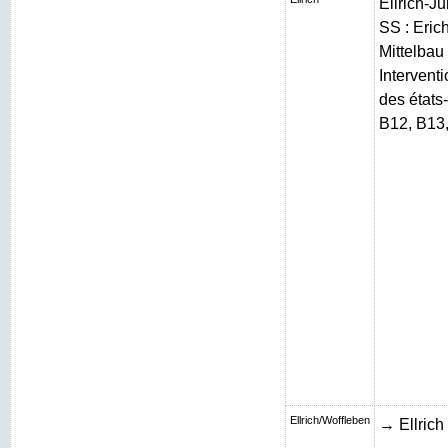
Ellrich-J
SS : Erich
Mittelbau 
Intervent
des états
B12, B13
Ellrich/Woffleben
→ Ellrich