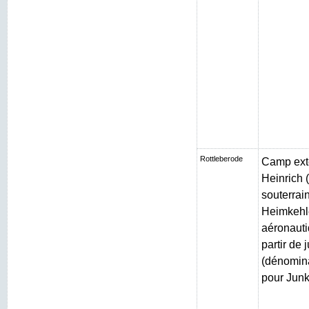
Rottleberode
Camp exté
Heinrich (
souterrain
Heimkehle
aéronauti
partir de 
(dénomin
pour Junk