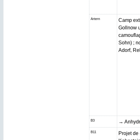
Artern
Camp exté
Gollnow 
camouflag
Sohn) ; n
Adorf, Re
B3
→ Anhydr
B11
Projet de