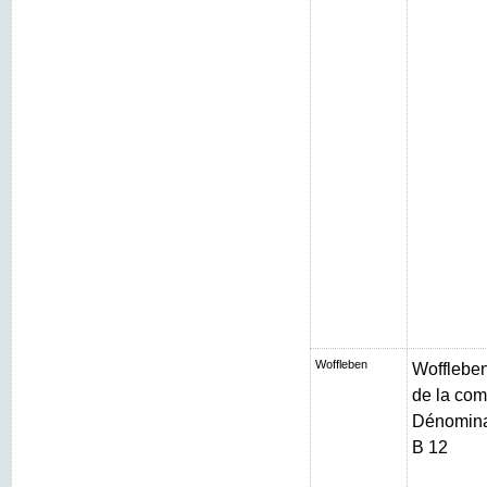
Woffleben
Woffleben 
de la com
Dénominat
B 12