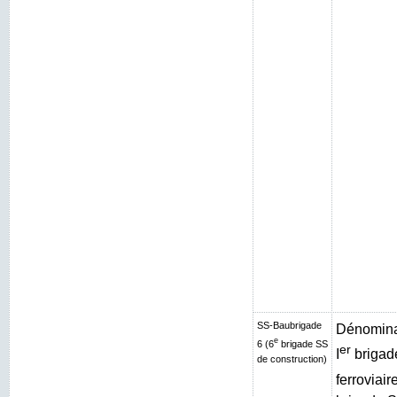
SS-Baubrigade
Dénominat
e
6 (6
brigade SS
er
I
brigad
de construction)
ferroviair