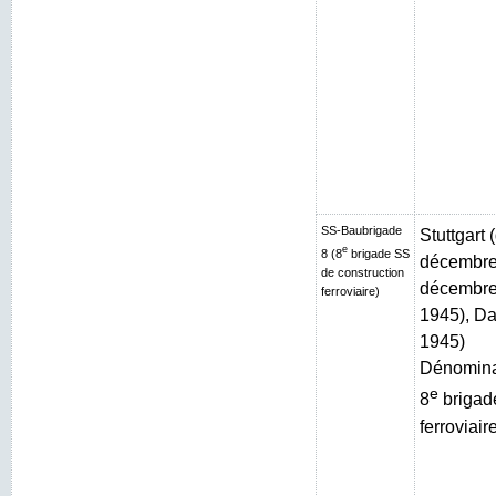
SS-Baubrigade
Stuttgart
e
8 (8
brigade SS
décembre 
de construction
décembre 
ferroviaire)
1945), Da
1945)
Dénominat
e
8
brigad
ferroviair