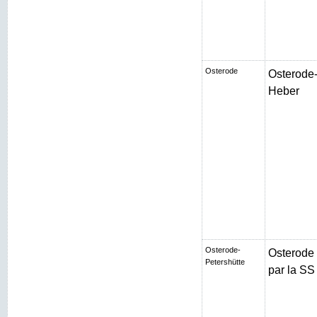
Osterode
Osterode-
Heber
Osterode-
Osterode
Petershütte
par la SS