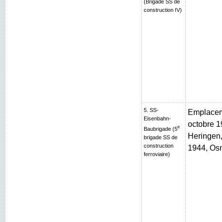
(Brigade SS de
construction IV)
5. SS-
Emplaceme
Eisenbahn-
octobre 1
e
Baubrigade (5
Heringen, 
brigade SS de
construction
1944, Os
ferroviaire)