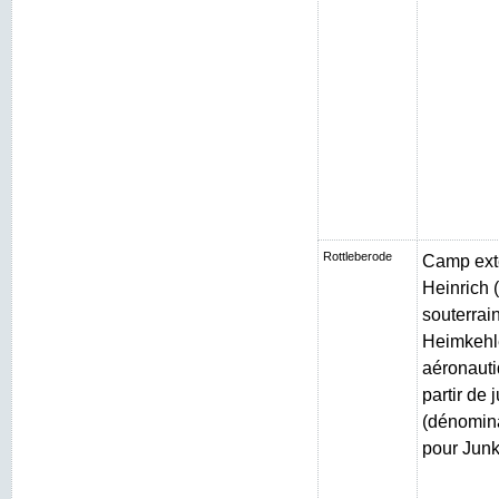
Rottleberode
Camp exté
Heinrich (
souterrain
Heimkehle
aéronauti
partir de 
(dénomin
pour Junk