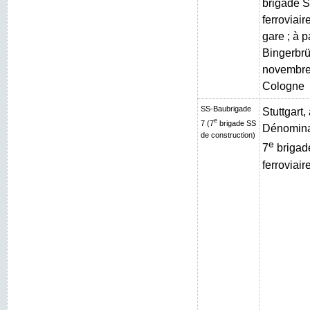
brigade S
ferroviai
gare ; à p
Bingerbrüc
novembre
Cologne
SS-Baubrigade
Stuttgart
e
7 (7
brigade SS
Dénominat
de construction)
e
7
brigad
ferroviair