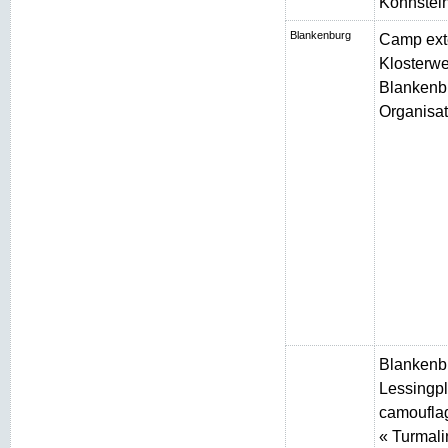
Kohnstei
Blankenburg
Camp ext
Klosterw
Blankenbu
Organisat
Blankenb
Lessingpl
camouflag
« Turmali