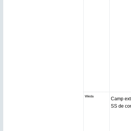
Wieda
Camp exté
SS de con