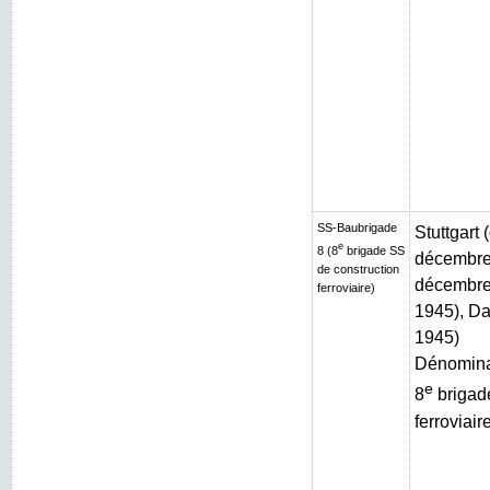
SS-Baubrigade
Stuttgart
e
8 (8
brigade SS
décembre 
de construction
décembre 
ferroviaire)
1945), Da
1945)
Dénominat
e
8
brigad
ferroviair