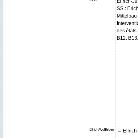
Ellrich-J
SS : Erich
Mittelbau 
Intervent
des états
B12, B13
Ellrich/Woffleben
→ Ellrich