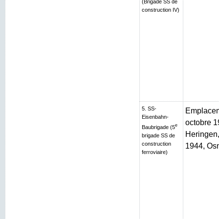
(Brigade SS de
construction IV)
5. SS-
Emplaceme
Eisenbahn-
octobre 1
e
Baubrigade (5
Heringen, 
brigade SS de
construction
1944, Os
ferroviaire)