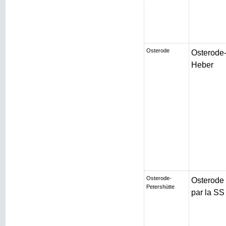
Osterode
Osterode-
Heber
Osterode-
Osterode
Petershütte
par la SS