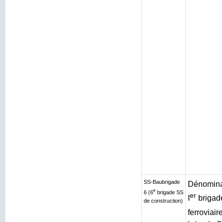
SS-Baubrigade
Dénominat
e
6 (6
brigade SS
er
I
brigad
de construction)
ferroviair