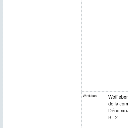
Woffleben
Woffleben 
de la com
Dénominat
B 12