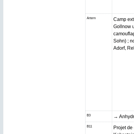
Artern
Camp exté
Gollnow 
camouflag
Sohn) ; n
Adorf, Re
B3
→ Anhydr
B11
Projet de