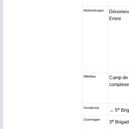
Kleinbodungen
Dénominat
Emmi
Mittelbau
Camp de 
complexe 
Osnabrück
e
→ 5
Brig
Osterhagen
e
3
Brigad