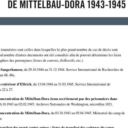
t énumérées sont celles dans lesquelles le plus grand nombre de cas de décès sont
nd nombre d'autres documents ont été consultés afin de pouvoir déterminer les lieux
phies des patronymes (listes de convois, d'effectifs, etc.).
de Sangerhausen
, du 29.10.1944 au 31.12.1944. Service International de Recherches de
au 48, 48a.
 extérieur d'Ellrich
, du 13.04.1944 au 31.03.1945. Service International de
 22 à 27.
oncentration de Mittelbau-Dora (tenu secrètement par des prisonniers dans
16.10.1943 au 02.02.1945. Archives Nationales de Washington, microfilm 1021.
oncentration de Mittelbau-Dora
, du 03.10.1943 au 05.04.1945. Mémorial du camp de
a.
ansfert des morts (entre autres : listes de transfert des cadavres du camp