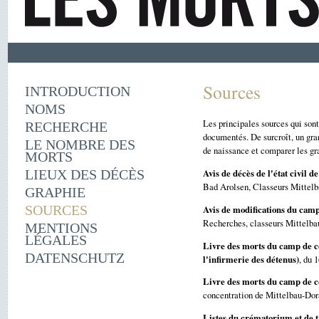
Sources
INTRODUCTION
NOMS
Les principales sources qui son
RECHERCHE
documentés. De surcroît, un gra
LE NOMBRE DES
de naissance et comparer les gra
MORTS
Avis de décès de l'état civil 
LIEUX DES DÉCÈS
Bad Arolsen, Classeurs Mittelb
GRAPHIE
SOURCES
Avis de modifications du camp
Recherches, classeurs Mittelbau
MENTIONS
LÉGALES
Livre des morts du camp de c
DATENSCHUTZ
l'infirmerie des détenus)
, du 
Livre des morts du camp de c
concentration de Mittelbau-Dor
Listes du crématorium et de tr