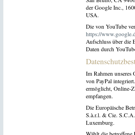
der Google Inc., 16
USA.
Die von YouTube ver
https://www.google.de
Aufschluss über die
Daten durch YouTub
Datenschutzbes
Im Rahmen unseres O
von PayPal integriert.
ermöglicht, Online-Z
empfangen.
Die Europäische Betre
S.à.r.l. & Cie. S.C.
Luxemburg.
Wählt die betroffene