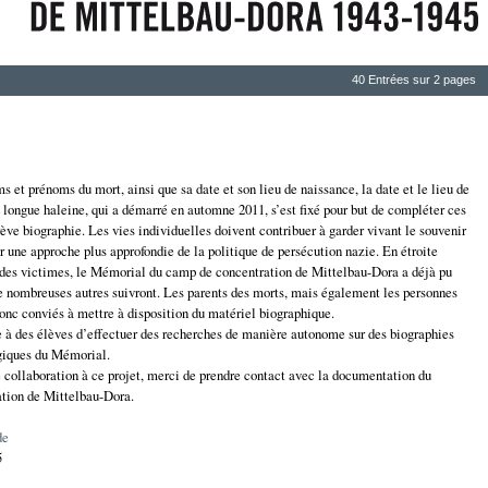
40 Entrées sur 2 pages
ms et prénoms du mort, ainsi que sa date et son lieu de naissance, la date et le lieu de
 longue haleine, qui a démarré en automne 2011, s’est fixé pour but de compléter ces
rève biographie. Les vies individuelles doivent contribuer à garder vivant le souvenir
r une approche plus approfondie de la politique de persécution nazie. En étroite
 des victimes, le Mémorial du camp de concentration de Mittelbau-Dora a déjà pu
De nombreuses autres suivront. Les parents des morts, mais également les personnes
 donc conviés à mettre à disposition du matériel biographique.
le à des élèves d’effectuer des recherches de manière autonome sur des biographies
ogiques du Mémorial.
e collaboration à ce projet, merci de prendre contact avec la documentation du
tion de Mittelbau-Dora.
de
5