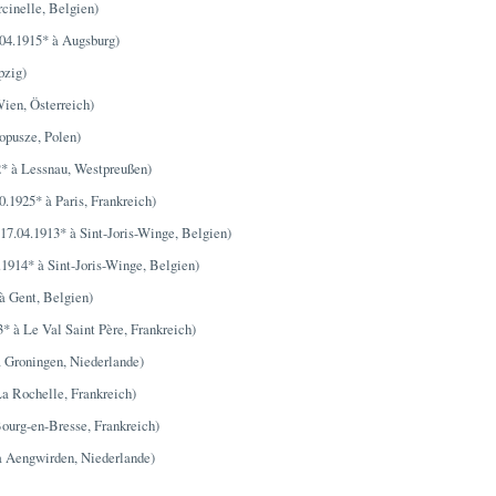
cinelle, Belgien)
04.1915* à Augsburg)
pzig)
ien, Österreich)
opusze, Polen)
2* à Lessnau, Westpreußen)
0.1925* à Paris, Frankreich)
17.04.1913* à Sint-Joris-Winge, Belgien)
.1914* à Sint-Joris-Winge, Belgien)
à Gent, Belgien)
* à Le Val Saint Père, Frankreich)
à Groningen, Niederlande)
La Rochelle, Frankreich)
ourg-en-Bresse, Frankreich)
à Aengwirden, Niederlande)