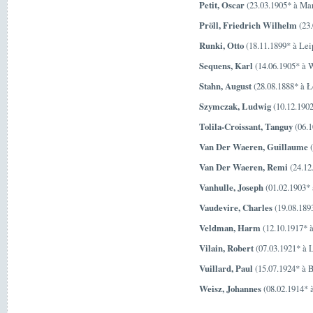
Petit, Oscar
(23.03.1905* à Mar
Pröll, Friedrich Wilhelm
(23.
Runki, Otto
(18.11.1899* à Lei
Sequens, Karl
(14.06.1905* à W
Stahn, August
(28.08.1888* à Ł
Szymczak, Ludwig
(10.12.190
Tolila-Croissant, Tanguy
(06.1
Van Der Waeren, Guillaume
(
Van Der Waeren, Remi
(24.12
Vanhulle, Joseph
(01.02.1903* 
Vaudevire, Charles
(19.08.1893
Veldman, Harm
(12.10.1917* 
Vilain, Robert
(07.03.1921* à 
Vuillard, Paul
(15.07.1924* à B
Weisz, Johannes
(08.02.1914* 