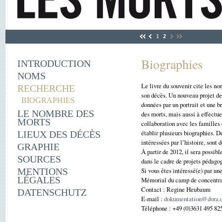
1
2
Biographies
INTRODUCTION
NOMS
Le livre du souvenir cite les no
RECHERCHE
son décès. Un nouveau projet de
BIOGRAPHIES
données par un portrait et une b
LE NOMBRE DES
des morts, mais aussi à effectue
MORTS
collaboration avec les familles
établir plusieurs biographies. 
LIEUX DES DÉCÈS
intéressées par l’histoire, sont
GRAPHIE
À partir de 2012, il sera possib
SOURCES
dans le cadre de projets pédag
MENTIONS
Si vous êtes intéressé(e) par un
LÉGALES
Mémorial du camp de concentra
Contact : Regine Heubaum
DATENSCHUTZ
E-mail :
dokumentation@dora.
Téléphone : +49 (0)3631 495 82