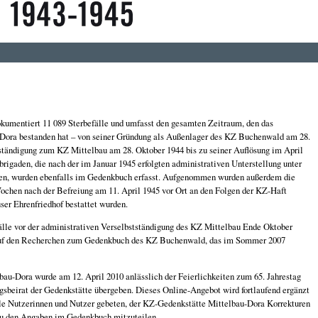
umentiert 11 089 Sterbefälle und umfasst den gesamten Zeitraum, den das
-Dora bestanden hat – von seiner Gründung als Außenlager des KZ Buchenwald am 28.
ständigung zum KZ Mittelbau am 28. Oktober 1944 bis zu seiner Auflösung im April
rigaden, die nach der im Januar 1945 erfolgten administrativen Unterstellung unter
en, wurden ebenfalls im Gedenkbuch erfasst. Aufgenommen wurden außerdem die
ochen nach der Befreiung am 11. April 1945 vor Ort an den Folgen der KZ-Haft
ser Ehrenfriedhof bestattet wurden.
lle vor der administrativen Verselbstständigung des KZ Mittelbau Ende Oktober
 auf den Recherchen zum Gedenkbuch des KZ Buchenwald, das im Sommer 2007
u-Dora wurde am 12. April 2010 anlässlich der Feierlichkeiten zum 65. Jahrestag
gsbeirat der Gedenkstätte übergeben. Dieses Online-Angebot wird fortlaufend ergänzt
lle Nutzerinnen und Nutzer gebeten, der KZ-Gedenkstätte Mittelbau-Dora Korrekturen
zu den Angaben im Gedenkbuch mitzuteilen.