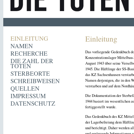
Einleitung
EINLEITUNG
NAMEN
RECHERCHE
Das vorliegende Gedenkbuch dok
Konzentrationslager Mittelbau
DIE ZAHL DER
August 1943 über seine Verselb
TOTEN
1945. Die Häftlinge der SS-Baub
STERBEORTE
das KZ Sachsenhausen verstarb
SCHREIBWEISEN
Namen derjenigen, die in den W
verstarben und auf dem Nordhäu
QUELLEN
IMPRESSUM
Die Dokumentation der Sterbefä
1944 basiert im wesentlichen
DATENSCHUTZ
fertiggestellt wurde.
Das Gedenkbuch des KZ Mittelba
der Lagerbefreiung dem Häftlin
und berichtigt. Daher werden a
und ergänzende Informationen 