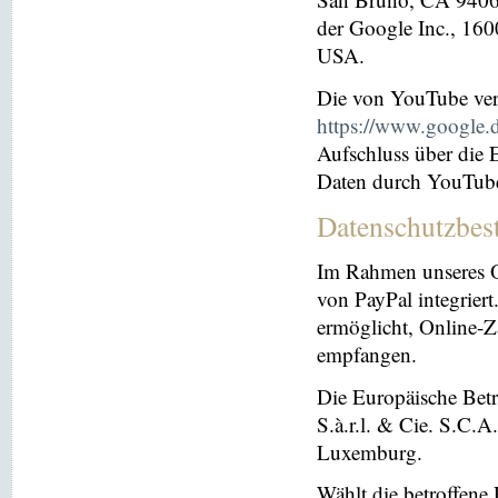
der Google Inc., 16
USA.
Die von YouTube ver
https://www.google.de
Aufschluss über die
Daten durch YouTub
Datenschutzbes
Im Rahmen unseres O
von PayPal integriert.
ermöglicht, Online-Z
empfangen.
Die Europäische Betre
S.à.r.l. & Cie. S.C.
Luxemburg.
Wählt die betroffene