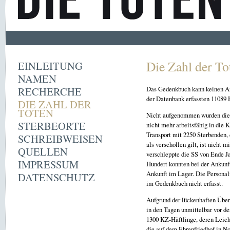
Die Zahl der To
EINLEITUNG
NAMEN
RECHERCHE
Das Gedenkbuch kann keinen Ans
der Datenbank erfassten 11089 H
DIE ZAHL DER
TOTEN
Nicht aufgenommen wurden die 
STERBEORTE
nicht mehr arbeitsfähig in die
Transport mit 2250 Sterbenden,
SCHREIBWEISEN
als verschollen gilt, ist nic
QUELLEN
verschleppte die SS von Ende J
IMPRESSUM
Hundert konnten bei der Ankunf
Ankunft im Lager. Die Personali
DATENSCHUTZ
im Gedenkbuch nicht erfasst.
Aufgrund der lückenhaften Über
in den Tagen unmittelbar vor d
1300 KZ-Häftlinge, deren Leich
die auf dem Ehrenfriedhof in N