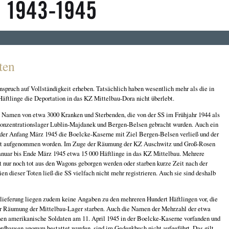
ten
pruch auf Vollständigkeit erheben. Tatsächlich haben wesentlich mehr als die in
äftlinge die Deportation in das KZ Mittelbau-Dora nicht überlebt.
Namen von etwa 3000 Kranken und Sterbenden, die von der SS im Frühjahr 1944 als
 Konzentrationslager Lublin-Majdanek und Bergen-Belsen gebracht wurden. Auch ein
 der Anfang März 1945 die Boelcke-Kaserne mit Ziel Bergen-Belsen verließ und der
ht mit aufgenommen worden. Im Zuge der Räumung der KZ Auschwitz und Groß-Rosen
anuar bis Ende März 1945 etwa 15 000 Häftlinge in das KZ Mittelbau. Mehrere
t nur noch tot aus den Wagons geborgen werden oder starben kurze Zeit nach der
en dieser Toten ließ die SS vielfach nicht mehr registrieren. Auch sie sind deshalb
lieferung liegen zudem keine Angaben zu den mehreren Hundert Häftlingen vor, die
er Räumung der Mittelbau-Lager starben. Auch die Namen der Mehrzahl der etwa
en amerikanische Soldaten am 11. April 1945 in der Boelcke-Kaserne vorfanden und
ordhausen anonym bestattet wurden, sind im Gedenkbuch nicht aufgeführt. Das gilt