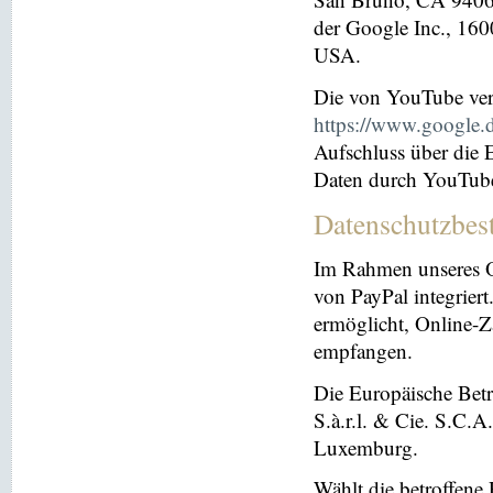
der Google Inc., 16
USA.
Die von YouTube ver
https://www.google.de
Aufschluss über die
Daten durch YouTub
Datenschutzbes
Im Rahmen unseres O
von PayPal integriert.
ermöglicht, Online-Z
empfangen.
Die Europäische Betre
S.à.r.l. & Cie. S.C.
Luxemburg.
Wählt die betroffene