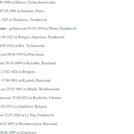
09.1909 in Hrusov, Tschechoslowakei
07.05.1896 in Solarnia, Polen
.1923 in Trédarzec, Frankreich
aume
, geboren am 03.01.1910 in Dinan, Frankreich
.04.1923 in Bougie (Algerien), Frankreich
4.03.1916 in Bel. Tscherasche
n am 09.04.1919 in Perechoza
 am 26.03.1898 in Kazanka, Russland
 13.02.1924 in Baygora
 17.08.1901 in Rjashsk, Russland
 am 25.03.1901 in Minsk, Weißrussland
oren am 25.04.1921 in Kashivka, Ukraine
.05.1911 in Zandvliet, Belgien
am 12.07.1926 in Le Puy, Frankreich
6.01.1897 in Belomestnaya, Russland
08.06.1899 in Ziskowaty