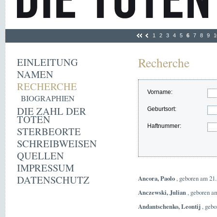
1
2
3
4
5
6
7
8
9
1
Recherche
EINLEITUNG
NAMEN
RECHERCHE
Vorname:
BIOGRAPHIEN
DIE ZAHL DER
Geburtsort:
TOTEN
Haftnummer:
STERBEORTE
SCHREIBWEISEN
QUELLEN
IMPRESSUM
DATENSCHUTZ
Ancora, Paolo
, geboren am 21.
Anczewski, Julian
, geboren a
Andantschenko, Leontij
, gebo