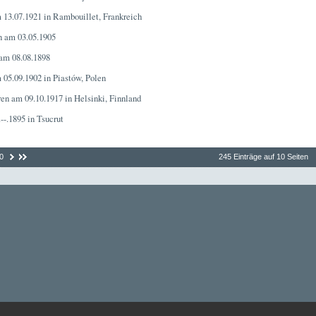
 13.07.1921 in Rambouillet, Frankreich
n am 03.05.1905
 am 08.08.1898
 05.09.1902 in Piastów, Polen
ren am 09.10.1917 in Helsinki, Finnland
--.1895 in Tsucrut
0
245 Einträge auf 10 Seiten