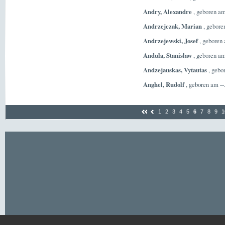
Andry, Alexandre
, geboren am
Andrzejczak, Marian
, gebore
Andrzejewski, Josef
, geboren
Andula, Stanislaw
, geboren am
Andzejauskas, Vytautas
, gebo
Anghel, Rudolf
, geboren am --.
1
2
3
4
5
6
7
8
9
1