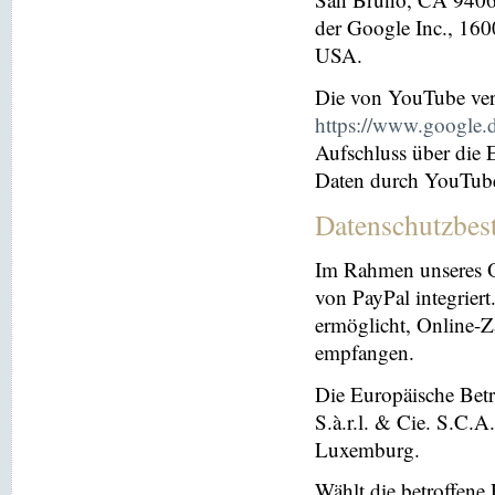
der Google Inc., 16
USA.
Die von YouTube ver
https://www.google.de
Aufschluss über die
Daten durch YouTub
Datenschutzbes
Im Rahmen unseres O
von PayPal integriert.
ermöglicht, Online-Z
empfangen.
Die Europäische Betre
S.à.r.l. & Cie. S.C.
Luxemburg.
Wählt die betroffene