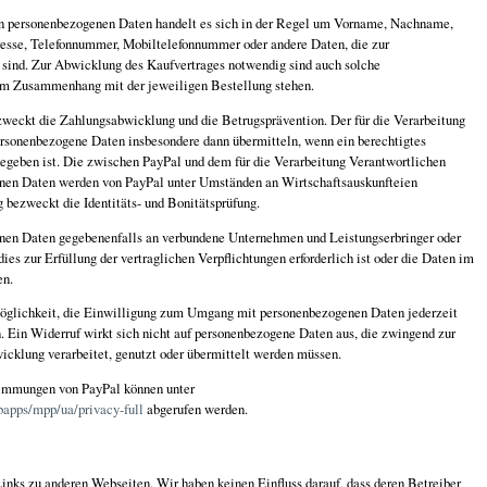
en personenbezogenen Daten handelt es sich in der Regel um Vorname, Nachname,
esse, Telefonnummer, Mobiltelefonnummer oder andere Daten, die zur
sind. Zur Abwicklung des Kaufvertrages notwendig sind auch solche
im Zusammenhang mit der jeweiligen Bestellung stehen.
weckt die Zahlungsabwicklung und die Betrugsprävention. Der für die Verarbeitung
rsonenbezogene Daten insbesondere dann übermitteln, wenn ein berechtigtes
gegeben ist. Die zwischen PayPal und dem für die Verarbeitung Verantwortlichen
nen Daten werden von PayPal unter Umständen an Wirtschaftsauskunfteien
 bezweckt die Identitäts- und Bonitätsprüfung.
enen Daten gegebenenfalls an verbundene Unternehmen und Leistungserbringer oder
ies zur Erfüllung der vertraglichen Verpflichtungen erforderlich ist oder die Daten im
en.
Möglichkeit, die Einwilligung zum Umgang mit personenbezogenen Daten jederzeit
. Ein Widerruf wirkt sich nicht auf personenbezogene Daten aus, die zwingend zur
cklung verarbeitet, genutzt oder übermittelt werden müssen.
immungen von PayPal können unter
apps/mpp/ua/privacy-full
abgerufen werden.
inks zu anderen Webseiten. Wir haben keinen Einfluss darauf, dass deren Betreiber