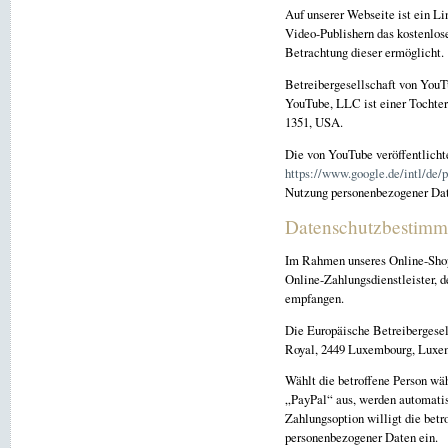
Auf unserer Webseite ist ein Li
Video-Publishern das kostenlose
Betrachtung dieser ermöglicht.
Betreibergesellschaft von YouT
YouTube, LLC ist einer Tochter
1351, USA.
Die von YouTube veröffentlich
https://www.google.de/intl/de/p
Nutzung personenbezogener Dat
Datenschutzbestimmu
Im Rahmen unseres Online-Shops
Online-Zahlungsdienstleister, 
empfangen.
Die Europäische Betreibergesell
Royal, 2449 Luxembourg, Luxe
Wählt die betroffene Person wä
„PayPal“ aus, werden automatis
Zahlungsoption willigt die betr
personenbezogener Daten ein.