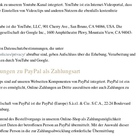
nk zu unserem Youtube-Kanal integriert. YouTube ist ein Internet-Videoportal, dass
 Einstellen von Videoclips und anderen Nutzern die ebenfalls kostenfreie
ube ist die YouTube, LLC, 901 Cherry Ave., San Bruno, CA 94066, USA. Die
gesellschaft der Google Inc., 1600 Amphitheatre Pkwy, Mountain View, CA 94043-
ten Datenschutzbestimmungen, die unter
olicies/privacy/
abrufbar sind, geben Aufschluss über die Erhebung, Verarbeitung und
en durch YouTube und Google.
ngen zu PayPal als Zahlungsart
 sind auf unseren Webseiten Komponenten von PayPal integriert. PayPal ist ein
der es ermöglicht, Online-Zahlungen an Dritte auszulösen oder auch Zahlungen zu
schaft von PayPal ist die PayPal (Europe) S.à.r.l. & Cie. S.C.A., 22-24 Boulevard
mburg.
hrend des Bestellvorgangs in unserem Online-Shop als Zahlungsmöglichkeit
iert Daten der betroffenen Person an PayPal übermittelt. Mit der Auswahl dieser
offene Person in die zur Zahlungsabwicklung erforderliche Übermittlung