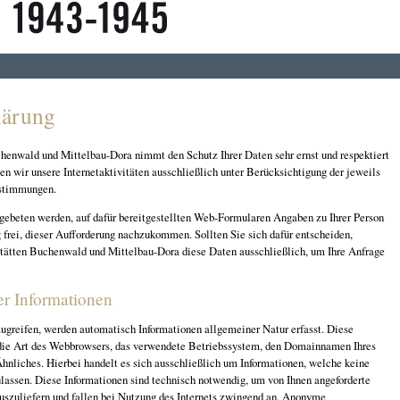
lärung
henwald und Mittelbau-Dora nimmt den Schutz Ihrer Daten sehr ernst und respektiert
ben wir unsere Internetaktivitäten ausschließlich unter Berücksichtigung der jeweils
stimmungen.
gebeten werden, auf dafür bereitgestellten Web-Formularen Angaben zu Ihrer Person
g frei, dieser Aufforderung nachzukommen. Sollten Sie sich dafür entscheiden,
tätten Buchenwald und Mittelbau-Dora diese Daten ausschließlich, um Ihre Anfrage
er Informationen
ugreifen, werden automatisch Informationen allgemeiner Natur erfasst. Diese
 die Art des Webbrowsers, das verwendete Betriebssystem, den Domainnamen Ihres
Ähnliches. Hierbei handelt es sich ausschließlich um Informationen, welche keine
lassen. Diese Informationen sind technisch notwendig, um von Ihnen angeforderte
auszuliefern und fallen bei Nutzung des Internets zwingend an. Anonyme