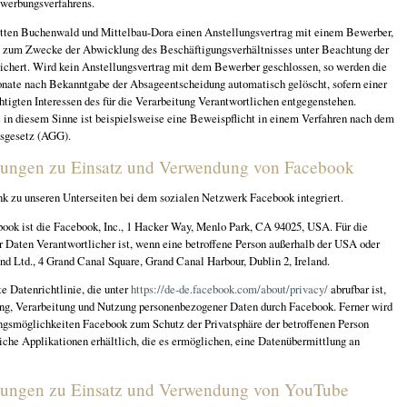
werbungsverfahrens.
ätten Buchenwald und Mittelbau-Dora einen Anstellungsvertrag mit einem Bewerber,
n zum Zwecke der Abwicklung des Beschäftigungsverhältnisses unter Beachtung der
eichert. Wird kein Anstellungsvertrag mit dem Bewerber geschlossen, so werden die
ate nach Bekanntgabe der Absageentscheidung automatisch gelöscht, sofern einer
tigten Interessen des für die Verarbeitung Verantwortlichen entgegenstehen.
e in diesem Sinne ist beispielsweise eine Beweispflicht in einem Verfahren nach dem
sgesetz (AGG).
ungen zu Einsatz und Verwendung von Facebook
nk zu unseren Unterseiten bei dem sozialen Netzwerk Facebook integriert.
book ist die Facebook, Inc., 1 Hacker Way, Menlo Park, CA 94025, USA. Für die
 Daten Verantwortlicher ist, wenn eine betroffene Person außerhalb der USA oder
nd Ltd., 4 Grand Canal Square, Grand Canal Harbour, Dublin 2, Ireland.
e Datenrichtlinie, die unter
https://de-de.facebook.com/about/privacy/
abrufbar ist,
ung, Verarbeitung und Nutzung personenbezogener Daten durch Facebook. Ferner wird
lungsmöglichkeiten Facebook zum Schutz der Privatsphäre der betroffenen Person
iche Applikationen erhältlich, die es ermöglichen, eine Datenübermittlung an
ungen zu Einsatz und Verwendung von YouTube