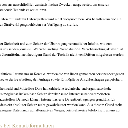
n von uns ausschließlich zu statistischen Zwecken ausgewertet, um unseren
erstehende Technik zu optimieren.
aten mit anderen Datenquellen wird nicht vorgenommen. Wir behalten uns vor, sie
en Strafverfolgungsbehörden zur Verfügung zu stellen.
g
er Sicherheit und zum Schutz der Übertragung vertraulicher Inhalte, wie zum
an uns senden, eine SSL-Verschlüsselung. Wenn die SSL Verschlüsselung aktiviert ist,
s übermitteln, nach heutigem Stand der Technik nicht von Dritten mitgelesen werden.
taktformular mit uns in Kontakt, werden die von Ihnen gemachten personenbezogenen
cke der Bearbeitung der Anfrage sowie für mögliche Anschlussfragen gespeichert.
henwald und Mittelbau-Dora hat zahlreiche technische und organisatorische
möglichst lückenlosen Schutz der über seine Internetseiten verarbeiteten
zustellen. Dennoch können internetbasierte Datenübertragungen grundsätzlich
odass ein absoluter Schutz nicht gewährleistet werden kann. Aus diesem Grund steht
ezogene Daten auch auf alternativen Wegen, beispielsweise telefonisch, an uns zu
s bei Kontaktformularen