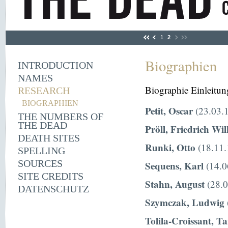
1
2
Biographien
INTRODUCTION
NAMES
Biographie Einleitun
RESEARCH
BIOGRAPHIEN
Petit, Oscar
(23.03.1
THE NUMBERS OF
THE DEAD
Pröll, Friedrich Wi
DEATH SITES
Runki, Otto
(18.11.
SPELLING
SOURCES
Sequens, Karl
(14.0
SITE CREDITS
Stahn, August
(28.0
DATENSCHUTZ
Szymczak, Ludwig
Tolila-Croissant, T